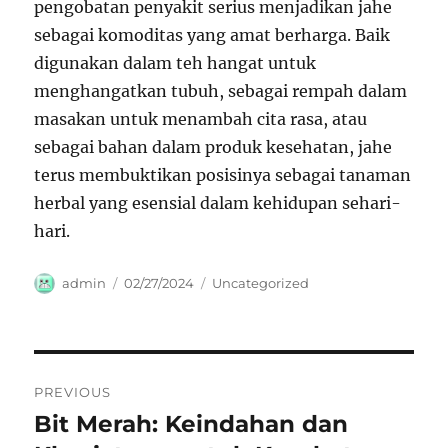
pengobatan penyakit serius menjadikan jahe
sebagai komoditas yang amat berharga. Baik
digunakan dalam teh hangat untuk
menghangatkan tubuh, sebagai rempah dalam
masakan untuk menambah cita rasa, atau
sebagai bahan dalam produk kesehatan, jahe
terus membuktikan posisinya sebagai tanaman
herbal yang esensial dalam kehidupan sehari-
hari.
Author
Posted
Categories
admin
02/27/2024
Uncategorized
on
Navigasi
PREVIOUS
pos
Bit Merah: Keindahan dan
Previous