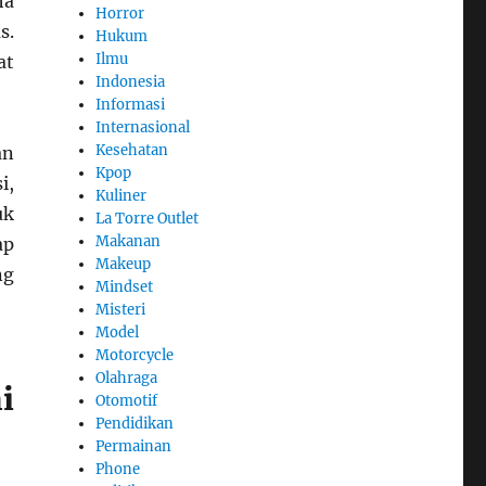
ha
Horror
s.
Hukum
Ilmu
at
Indonesia
Informasi
Internasional
Kesehatan
an
Kpop
i,
Kuliner
uk
La Torre Outlet
Makanan
ap
Makeup
ng
Mindset
Misteri
Model
Motorcycle
Olahraga
i
Otomotif
Pendidikan
Permainan
Phone