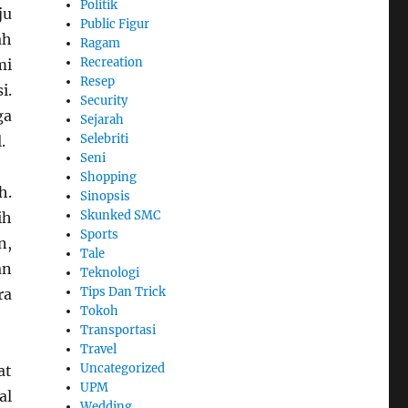
Politik
ju
Public Figur
ah
Ragam
Recreation
mi
Resep
i.
Security
ga
Sejarah
Selebriti
.
Seni
Shopping
h.
Sinopsis
Skunked SMC
ih
Sports
n,
Tale
an
Teknologi
Tips Dan Trick
ra
Tokoh
Transportasi
Travel
Uncategorized
at
UPM
al
Wedding