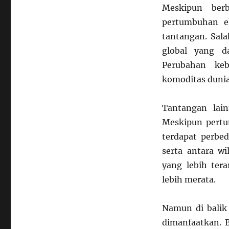
Meskipun berb
pertumbuhan e
tantangan. Sal
global yang d
Perubahan keb
komoditas dunia
Tantangan lai
Meskipun pertum
terdapat perbe
serta antara wi
yang lebih ter
lebih merata.
Namun di balik 
dimanfaatkan. 