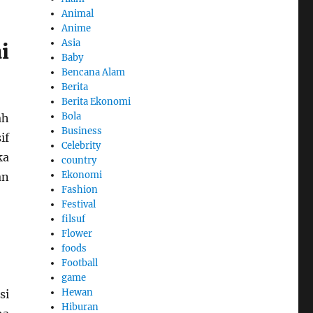
Animal
Anime
Asia
i
Baby
Bencana Alam
Berita
Berita Ekonomi
Bola
ah
Business
if
Celebrity
ka
country
Ekonomi
an
Fashion
Festival
filsuf
Flower
foods
Football
game
Hewan
si
Hiburan