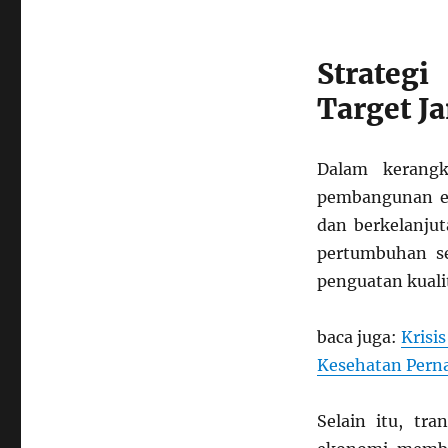
Strateg
Target J
Dalam kerang
pembangunan ek
dan berkelanjut
pertumbuhan se
penguatan kuali
baca juga:
Krisi
Kesehatan Pern
Selain itu, tra