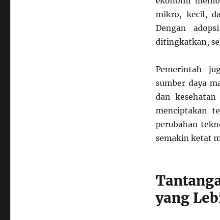
ekonomi membu
mikro, kecil, 
Dengan adopsi 
ditingkatkan, s
Pemerintah ju
sumber daya man
dan kesehatan 
menciptakan te
perubahan tekno
semakin ketat me
Tantang
yang Leb