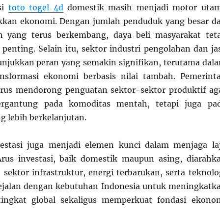
si
toto togel 4d
domestik masih menjadi motor uta
kan ekonomi. Dengan jumlah penduduk yang besar d
 yang terus berkembang, daya beli masyarakat tet
 penting. Selain itu, sektor industri pengolahan dan ja
njukkan peran yang semakin signifikan, terutama dal
sformasi ekonomi berbasis nilai tambah. Pemerint
erus mendorong penguatan sektor-sektor produktif ag
ergantung pada komoditas mentah, tetapi juga pa
ng lebih berkelanjutan.
nvestasi juga menjadi elemen kunci dalam menjaga la
rus investasi, baik domestik maupun asing, diarahk
sektor infrastruktur, energi terbarukan, serta teknolo
i sejalan dengan kebutuhan Indonesia untuk meningkatk
tingkat global sekaligus memperkuat fondasi ekono