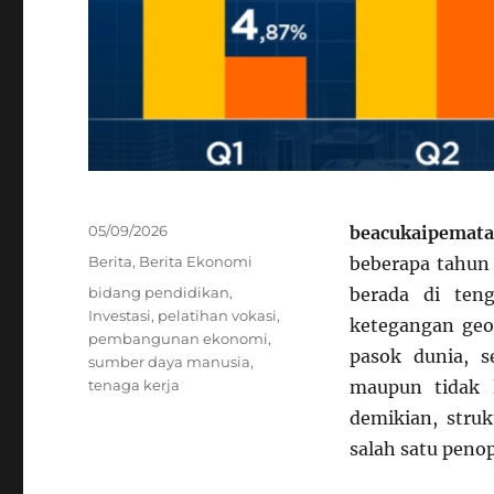
Posted
05/09/2026
beacukaipemata
on
Categories
Berita
,
Berita Ekonomi
beberapa tahun 
Tags
bidang pendidikan
,
berada di ten
Investasi
,
pelatihan vokasi
,
ketegangan geop
pembangunan ekonomi
,
pasok dunia, 
sumber daya manusia
,
tenaga kerja
maupun tidak 
demikian, stru
salah satu pen