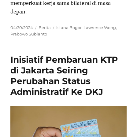
memperkuat kerja sama bilateral di masa
depan.
Posted
Categories
Tags
04/30/2024
Berita
Istana Bogor
,
Lawrence Wong
,
on
Prabowo Subianto
Inisiatif Pembaruan KTP
di Jakarta Seiring
Perubahan Status
Administratif Ke DKJ