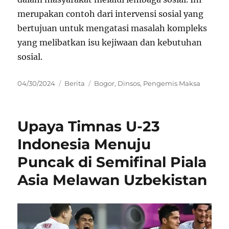
merupakan contoh dari intervensi sosial yang
bertujuan untuk mengatasi masalah kompleks
yang melibatkan isu kejiwaan dan kebutuhan
sosial.
Posted
Categories
Tags
04/30/2024
Berita
Bogor
,
Dinsos
,
Pengemis Maksa
on
Upaya Timnas U-23
Indonesia Menuju
Puncak di Semifinal Piala
Asia Melawan Uzbekistan