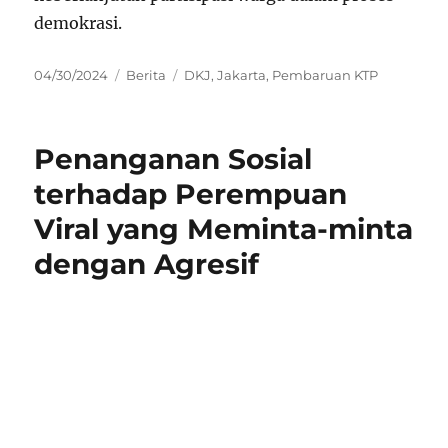
demokrasi.
Posted
Categories
Tags
04/30/2024
Berita
DKJ
,
Jakarta
,
Pembaruan KTP
on
Penanganan Sosial
terhadap Perempuan
Viral yang Meminta-minta
dengan Agresif