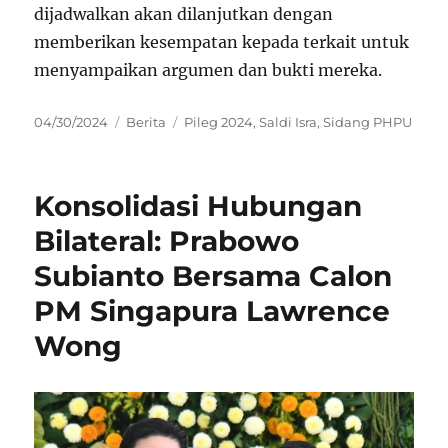
dijadwalkan akan dilanjutkan dengan
memberikan kesempatan kepada terkait untuk
menyampaikan argumen dan bukti mereka.
Posted
Categories
Tags
04/30/2024
Berita
Pileg 2024
,
Saldi Isra
,
Sidang PHPU
on
Konsolidasi Hubungan
Bilateral: Prabowo
Subianto Bersama Calon
PM Singapura Lawrence
Wong