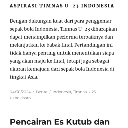
ASPIRASI TIMNAS U-23 INDONESIA
Dengan dukungan kuat dari para penggemar
sepak bola Indonesia, Timnas U-23 diharapkan
dapat menampilkan performa terbaiknya dan
melanjutkan ke babak final. Pertandingan ini
tidak hanya penting untuk menentukan siapa
yang akan maju ke final, tetapi juga sebagai
ukuran kemajuan dari sepak bola Indonesia di
tingkat Asia.
Posted
Categories
Tags
04/30/2024
Berita
Indonesia
,
Timnas U-23
,
on
Uzbekistan
Pencairan Es Kutub dan