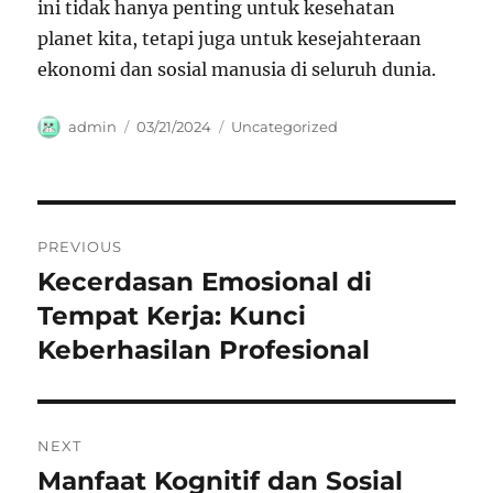
ini tidak hanya penting untuk kesehatan
planet kita, tetapi juga untuk kesejahteraan
ekonomi dan sosial manusia di seluruh dunia.
Author
Posted
Categories
admin
03/21/2024
Uncategorized
on
Navigasi
PREVIOUS
pos
Kecerdasan Emosional di
Previous
post:
Tempat Kerja: Kunci
Keberhasilan Profesional
NEXT
Manfaat Kognitif dan Sosial
Next