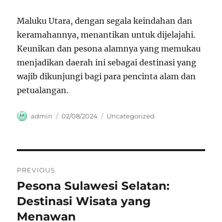
Maluku Utara, dengan segala keindahan dan
keramahannya, menantikan untuk dijelajahi.
Keunikan dan pesona alamnya yang memukau
menjadikan daerah ini sebagai destinasi yang
wajib dikunjungi bagi para pencinta alam dan
petualangan.
Author
Posted
Categories
admin
02/08/2024
Uncategorized
on
Navigasi
PREVIOUS
pos
Pesona Sulawesi Selatan:
Previous
post:
Destinasi Wisata yang
Menawan