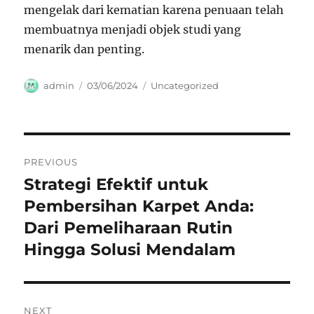
mengelak dari kematian karena penuaan telah
membuatnya menjadi objek studi yang
menarik dan penting.
Author
Posted
Categories
admin
03/06/2024
Uncategorized
on
Navigasi
PREVIOUS
pos
Strategi Efektif untuk
Previous
post:
Pembersihan Karpet Anda:
Dari Pemeliharaan Rutin
Hingga Solusi Mendalam
NEXT