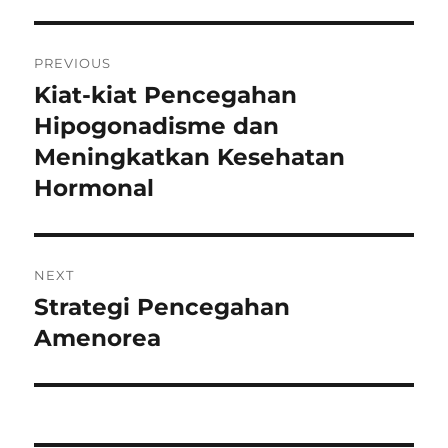
Navigasi
PREVIOUS
pos
Kiat-kiat Pencegahan
Previous
post:
Hipogonadisme dan
Meningkatkan Kesehatan
Hormonal
NEXT
Strategi Pencegahan
Next
post:
Amenorea