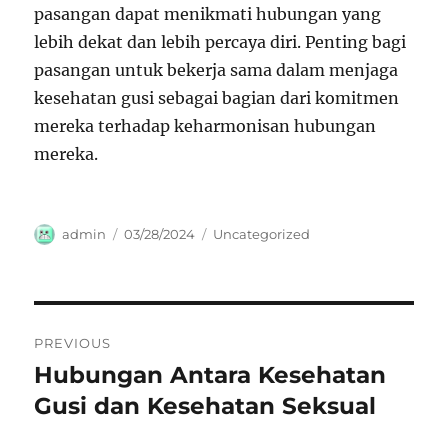
pasangan dapat menikmati hubungan yang
lebih dekat dan lebih percaya diri. Penting bagi
pasangan untuk bekerja sama dalam menjaga
kesehatan gusi sebagai bagian dari komitmen
mereka terhadap keharmonisan hubungan
mereka.
Author
Posted
Categories
admin
03/28/2024
Uncategorized
on
Navigasi
PREVIOUS
pos
Hubungan Antara Kesehatan
Previous
post:
Gusi dan Kesehatan Seksual