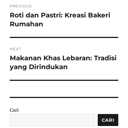
Navigasi
PREVIOUS
pos
Roti dan Pastri: Kreasi Bakeri
Previous
post:
Rumahan
NEXT
Makanan Khas Lebaran: Tradisi
Next
post:
yang Dirindukan
Cari
CARI