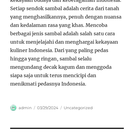
kekayaan budaya dan keberagaman Indonesia.
Setiap sendok sambal adalah cerita dari tanah
yang menghasilkannya, penuh dengan nuansa
dan kedalaman rasa yang khas. Mencoba
berbagai jenis sambal adalah salah satu cara
untuk menjelajahi dan menghargai kekayaan
kuliner Indonesia. Dari yang paling pedas
hingga yang ringan, sambal selalu
mengundang decak kagum dan menggoda
siapa saja untuk terus mencicipi dan
menikmati pedasnya Indonesia.
Author
Posted
Categories
admin
03/29/2024
Uncategorized
on