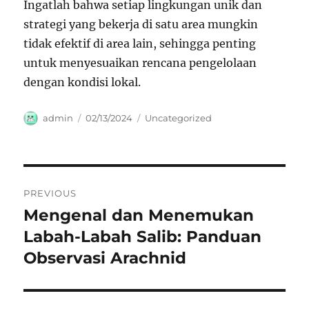
Ingatlah bahwa setiap lingkungan unik dan
strategi yang bekerja di satu area mungkin
tidak efektif di area lain, sehingga penting
untuk menyesuaikan rencana pengelolaan
dengan kondisi lokal.
Author
Posted
Categories
admin
02/13/2024
Uncategorized
on
Navigasi
PREVIOUS
pos
Mengenal dan Menemukan
Previous
post:
Labah-Labah Salib: Panduan
Observasi Arachnid