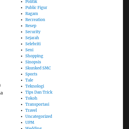
Politik
Public Figur
Ragam
Recreation
Resep
Security
Sejarah
Selebriti
Seni
Shopping
Sinopsis
Skunked SMC
Sports
Tale
n
Teknologi
Tips Dan Trick
la
Tokoh
Transportasi
Travel
Uncategorized
UPM
Wedding