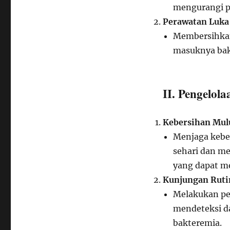
mengurangi 
Perawatan Luka 
Membersihkan
masuknya bakt
II. Pengelol
Kebersihan Mul
Menjaga keber
sehari dan m
yang dapat m
Kunjungan Rutin
Melakukan pe
mendeteksi d
bakteremia.