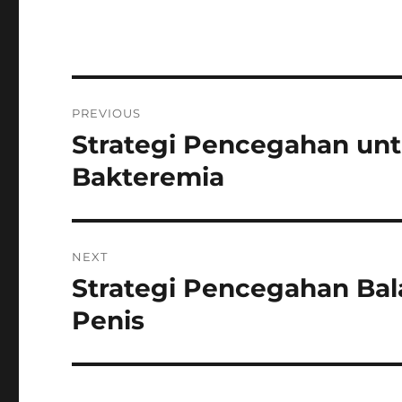
Navigasi
PREVIOUS
pos
Strategi Pencegahan unt
Previous
post:
Bakteremia
NEXT
Strategi Pencegahan Bal
Next
post:
Penis