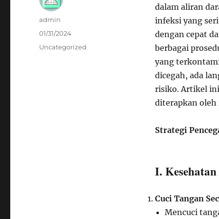
dalam aliran dar
Author
admin
infeksi yang ser
Posted
01/31/2024
dengan cepat dan
on
Categories
Uncategorized
berbagai prosedu
yang terkontami
dicegah, ada la
risiko. Artikel
diterapkan oleh 
Strategi Pence
I. Kesehatan
Cuci Tangan Sec
Mencuci tanga