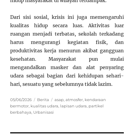
hidup masyarakat di wilayah terdampak.
Dari sisi sosial, krisis ini juga memengaruhi
kualitas hidup secara luas. Aktivitas luar
ruangan menjadi terbatas, sekolah terkadang
harus mengurangi kegiatan fisik, dan
produktivitas kerja menurun akibat gangguan
kesehatan. Masyarakat pun mulai
mengandalkan masker dan alat penyaring
udara sebagai bagian dari kehidupan sehari-
hari, sesuatu yang sebelumnya tidak lazim.
Posted
Categories
Tags
05/06/2026
Berita
asap
,
atmosfer
,
kendaraan
on
bermotor
,
kualitas udara
,
lapisan udara
,
partikel
berbahaya
,
Urbanisasi