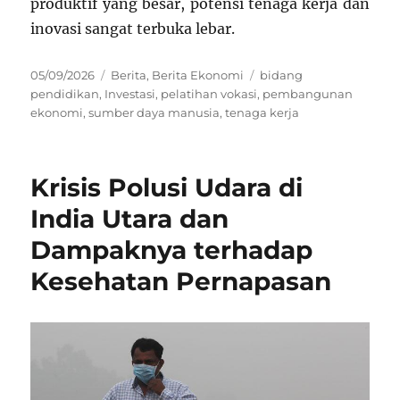
produktif yang besar, potensi tenaga kerja dan
inovasi sangat terbuka lebar.
Posted
Categories
Tags
05/09/2026
Berita
,
Berita Ekonomi
bidang
on
pendidikan
,
Investasi
,
pelatihan vokasi
,
pembangunan
ekonomi
,
sumber daya manusia
,
tenaga kerja
Krisis Polusi Udara di
India Utara dan
Dampaknya terhadap
Kesehatan Pernapasan