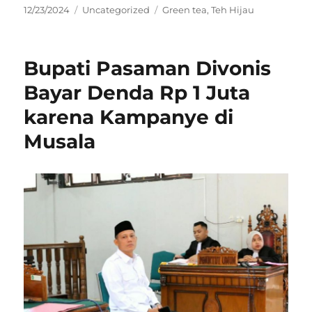
Posted
Categories
Tags
12/23/2024
Uncategorized
Green tea
,
Teh Hijau
on
Bupati Pasaman Divonis
Bayar Denda Rp 1 Juta
karena Kampanye di
Musala