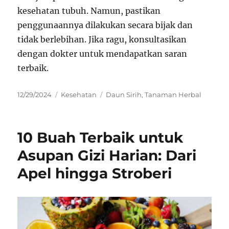
kesehatan tubuh. Namun, pastikan
penggunaannya dilakukan secara bijak dan
tidak berlebihan. Jika ragu, konsultasikan
dengan dokter untuk mendapatkan saran
terbaik.
Posted
Categories
Tags
12/29/2024
Kesehatan
Daun Sirih
,
Tanaman Herbal
on
10 Buah Terbaik untuk
Asupan Gizi Harian: Dari
Apel hingga Stroberi