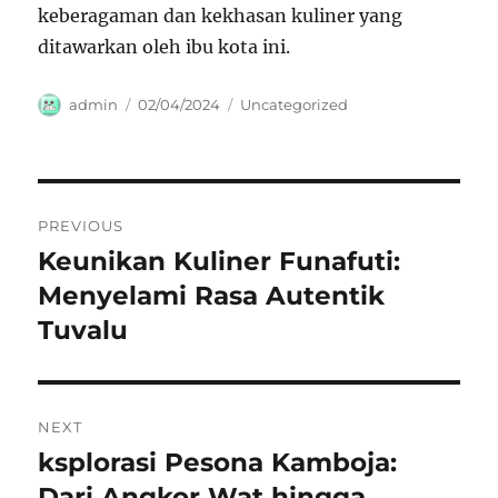
keberagaman dan kekhasan kuliner yang
ditawarkan oleh ibu kota ini.
Author
Posted
Categories
admin
02/04/2024
Uncategorized
on
Navigasi
PREVIOUS
pos
Keunikan Kuliner Funafuti:
Previous
post:
Menyelami Rasa Autentik
Tuvalu
NEXT
ksplorasi Pesona Kamboja:
Next
post:
Dari Angkor Wat hingga