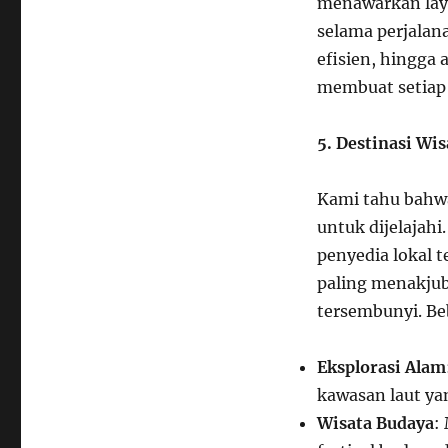
menawarkan lay
selama perjalan
efisien, hingga
membuat setiap 
5. Destinasi Wi
Kami tahu bahw
untuk dijelajah
penyedia lokal 
paling menakjub
tersembunyi. Be
Eksplorasi Alam
kawasan laut yan
Wisata Budaya
: