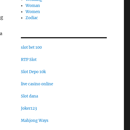
Woman
Women
ng
Zodiac
a
slot bet 100
RTP Slot
Slot Depo 10k
live casino online
Slot dana
Joker123
Mahjong Ways