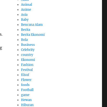
Animal
Anime
Asia
Baby
Bencana Alam
Berita
a.
Berita Ekonomi
Bola
Business
ng
Celebrity
country
Ekonomi
Fashion
Festival
filsuf
Flower
foods
Football
game
Hewan
Hiburan