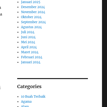
Januari 2025
Desember 2024
n
November 2024
da
Oktober 2024
September 2024
Agustus 2024
Juli 2024
Juni 2024
Mei 2024
April 2024
Maret 2024
Februari 2024
Januari 2024
Categories
i
10 Buah Terbaik
Agama
Alam