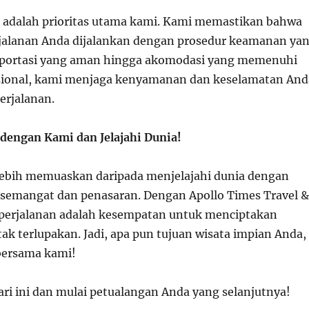
adalah prioritas utama kami. Kami memastikan bahwa
rjalanan Anda dijalankan dengan prosedur keamanan ya
nsportasi yang aman hingga akomodasi yang memenuhi
asional, kami menjaga kenyamanan dan keselamatan And
erjalanan.
dengan Kami dan Jelajahi Dunia!
lebih memuaskan daripada menjelajahi dunia dengan
semangat dan penasaran. Dengan Apollo Times Travel &
 perjalanan adalah kesempatan untuk menciptakan
ak terlupakan. Jadi, apa pun tujuan wisata impian Anda,
bersama kami!
ri ini dan mulai petualangan Anda yang selanjutnya!