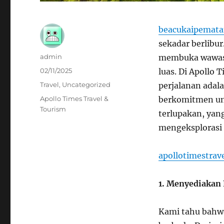
beacukaipemata
sekadar berlibu
Author
admin
membuka wawasa
Posted
02/11/2025
luas. Di Apollo
on
Categories
Travel
,
Uncategorized
perjalanan adal
Tags
Apollo Times Travel &
berkomitmen un
Tourism
terlupakan, yan
mengeksplorasi 
apollotimestra
1. Menyediakan 
Kami tahu bahwa