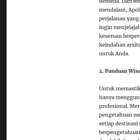
berbeda. Dari w
mendalam, Apoll
perjalanan yang
ingin menjelaja
keseruan berpet
keindahan arsit
untuk Anda.
2. Panduan Wis
Untuk memastik
hanya mengguna
profesional. Mer
pengetahuan men
setiap destinas
berpengetahuan,