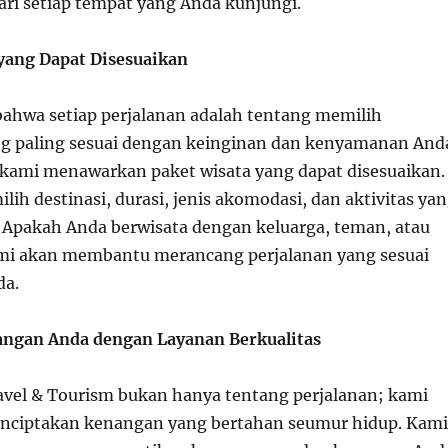
ari setiap tempat yang Anda kunjungi.
 yang Dapat Disesuaikan
ahwa setiap perjalanan adalah tentang memilih
g paling sesuai dengan keinginan dan kenyamanan And
kami menawarkan paket wisata yang dapat disesuaikan.
ih destinasi, durasi, jenis akomodasi, dan aktivitas ya
. Apakah Anda berwisata dengan keluarga, teman, atau
ami akan membantu merancang perjalanan yang sesuai
da.
angan Anda dengan Layanan Berkualitas
avel & Tourism bukan hanya tentang perjalanan; kami
enciptakan kenangan yang bertahan seumur hidup. Kami