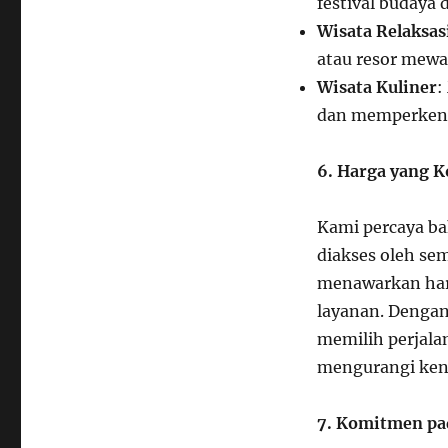
festival budaya 
Wisata Relaksas
atau resor mewa
Wisata Kuliner
:
dan memperkenal
6. Harga yang K
Kami percaya ba
diakses oleh sem
menawarkan har
layanan. Dengan 
memilih perjala
mengurangi ken
7. Komitmen p