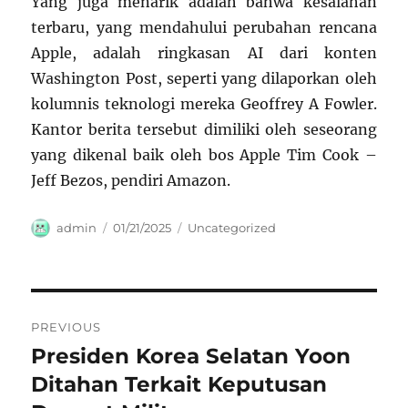
Yang juga menarik adalah bahwa kesalahan
terbaru, yang mendahului perubahan rencana
Apple, adalah ringkasan AI dari konten
Washington Post, seperti yang dilaporkan oleh
kolumnis teknologi mereka Geoffrey A Fowler.
Kantor berita tersebut dimiliki oleh seseorang
yang dikenal baik oleh bos Apple Tim Cook –
Jeff Bezos, pendiri Amazon.
Author
Posted
Categories
admin
01/21/2025
Uncategorized
on
Navigasi
PREVIOUS
pos
Presiden Korea Selatan Yoon
Previous
post:
Ditahan Terkait Keputusan