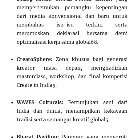
mempertemukan pemangku kepentingan
dari media konvensional dan baru untuk
membahas isu-isu terkini serta
merumuskan deklarasi bersama demi
optimalisasi kerja sama global
6
8
.
CreatoSphere:
Zona khusus bagi generasi
kreator masa depan, menghadirkan
masterclass, workshop, dan final kompetisi
Create in India
5
.
WAVES Culturals:
Pertunjukan seni dari
India dan dunia, menampilkan kekayaan
tradisi serta semangat kreatif global
5
.
Bharat Pavilion:
Pameran yang menyoroti