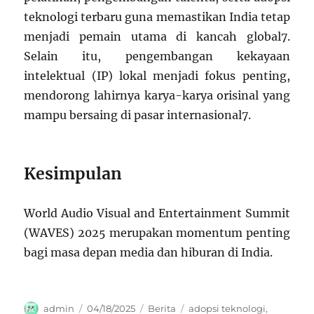
teknologi terbaru guna memastikan India tetap
menjadi pemain utama di kancah global
7
.
Selain itu, pengembangan kekayaan
intelektual (IP) lokal menjadi fokus penting,
mendorong lahirnya karya-karya orisinal yang
mampu bersaing di pasar internasional
7
.
Kesimpulan
World Audio Visual and Entertainment Summit
(WAVES) 2025 merupakan momentum penting
bagi masa depan media dan hiburan di India.
Author
Posted
Categories
Tags
admin
04/18/2025
Berita
adopsi teknologi
,