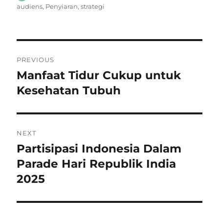
on
audiens
,
Penyiaran
,
strategi
Navigasi
PREVIOUS
pos
Manfaat Tidur Cukup untuk
Previous
post:
Kesehatan Tubuh
NEXT
Partisipasi Indonesia Dalam
Next
post:
Parade Hari Republik India
2025