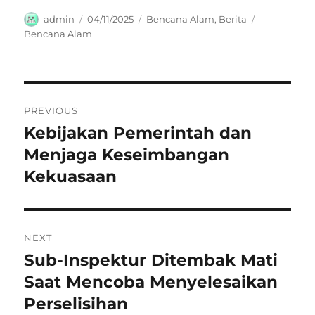
Author
Posted
Categories
Tags
admin
04/11/2025
Bencana Alam
,
Berita
on
Bencana Alam
Navigasi
PREVIOUS
pos
Kebijakan Pemerintah dan
Previous
post:
Menjaga Keseimbangan
Kekuasaan
NEXT
Sub-Inspektur Ditembak Mati
Next
post:
Saat Mencoba Menyelesaikan
Perselisihan