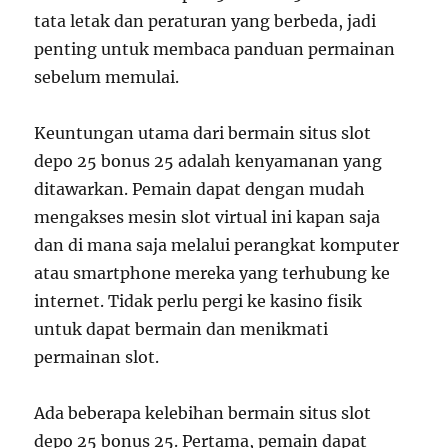
tata letak dan peraturan yang berbeda, jadi
penting untuk membaca panduan permainan
sebelum memulai.
Keuntungan utama dari bermain situs slot
depo 25 bonus 25 adalah kenyamanan yang
ditawarkan. Pemain dapat dengan mudah
mengakses mesin slot virtual ini kapan saja
dan di mana saja melalui perangkat komputer
atau smartphone mereka yang terhubung ke
internet. Tidak perlu pergi ke kasino fisik
untuk dapat bermain dan menikmati
permainan slot.
Ada beberapa kelebihan bermain situs slot
depo 25 bonus 25. Pertama, pemain dapat