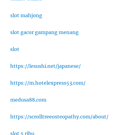
slot mahjong
slot gacor gampang menang
slot
https://lesushi.net/japanese/
https://m.hotelexpress53.com/
medusa88.com
https://scrolltreeosteopathy.com/about/
slot 5 ribu