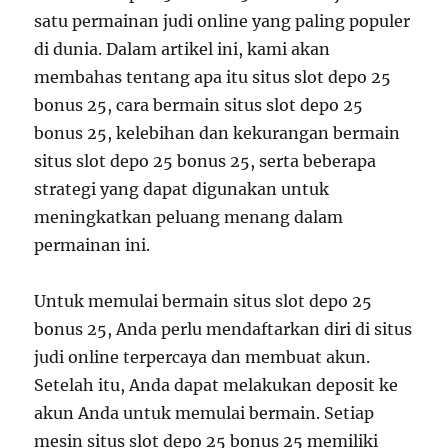
satu permainan judi online yang paling populer
di dunia. Dalam artikel ini, kami akan
membahas tentang apa itu situs slot depo 25
bonus 25, cara bermain situs slot depo 25
bonus 25, kelebihan dan kekurangan bermain
situs slot depo 25 bonus 25, serta beberapa
strategi yang dapat digunakan untuk
meningkatkan peluang menang dalam
permainan ini.
Untuk memulai bermain situs slot depo 25
bonus 25, Anda perlu mendaftarkan diri di situs
judi online terpercaya dan membuat akun.
Setelah itu, Anda dapat melakukan deposit ke
akun Anda untuk memulai bermain. Setiap
mesin situs slot depo 25 bonus 25 memiliki