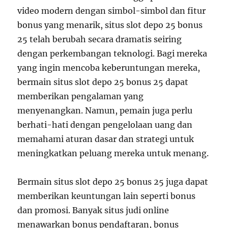
video modern dengan simbol-simbol dan fitur
bonus yang menarik, situs slot depo 25 bonus
25 telah berubah secara dramatis seiring
dengan perkembangan teknologi. Bagi mereka
yang ingin mencoba keberuntungan mereka,
bermain situs slot depo 25 bonus 25 dapat
memberikan pengalaman yang
menyenangkan. Namun, pemain juga perlu
berhati-hati dengan pengelolaan uang dan
memahami aturan dasar dan strategi untuk
meningkatkan peluang mereka untuk menang.
Bermain situs slot depo 25 bonus 25 juga dapat
memberikan keuntungan lain seperti bonus
dan promosi. Banyak situs judi online
menawarkan bonus pendaftaran, bonus