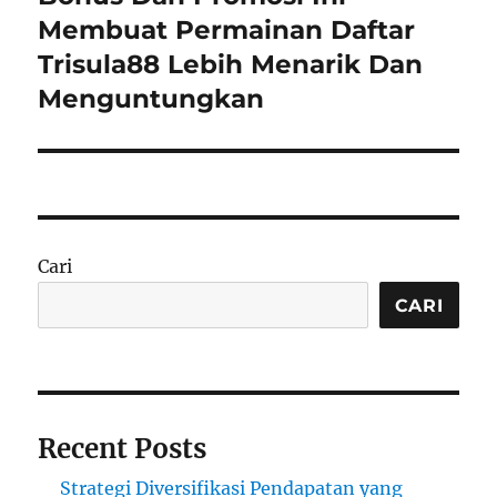
post:
Membuat Permainan Daftar
Trisula88 Lebih Menarik Dan
Menguntungkan
Cari
CARI
Recent Posts
Strategi Diversifikasi Pendapatan yang