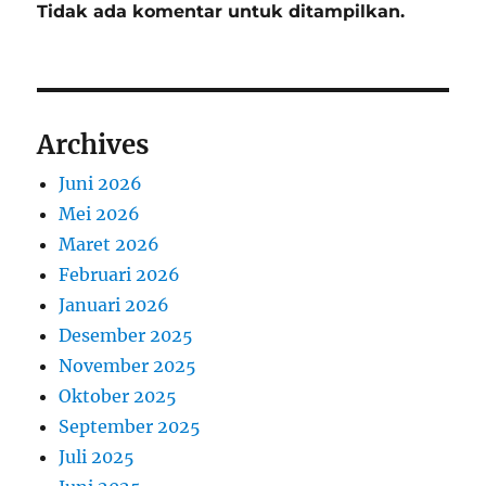
Tidak ada komentar untuk ditampilkan.
Archives
Juni 2026
Mei 2026
Maret 2026
Februari 2026
Januari 2026
Desember 2025
November 2025
Oktober 2025
September 2025
Juli 2025