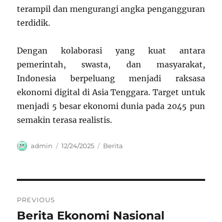
terampil dan mengurangi angka pengangguran
terdidik.
Dengan kolaborasi yang kuat antara
pemerintah, swasta, dan masyarakat,
Indonesia berpeluang menjadi raksasa
ekonomi digital di Asia Tenggara. Target untuk
menjadi 5 besar ekonomi dunia pada 2045 pun
semakin terasa realistis.
Author
Posted
Categories
admin
12/24/2025
Berita
on
Navigasi
PREVIOUS
pos
Berita Ekonomi Nasional
Previous