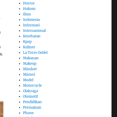
Horror
Hukum
Ilmu
n
Indonesia
Informasi
Internasional
n
Kesehatan
Kpop
n
Kuliner
La Torre Outlet
a.
Makanan
Makeup
Mindset
Misteri
Model
Motorcycle
Olahraga
Otomotif
Pendidikan
Permainan
Phone