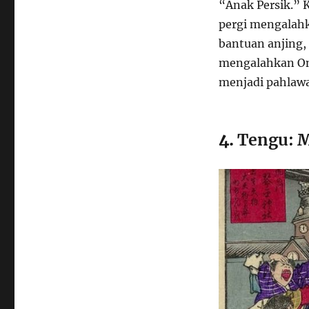
“Anak Persik.”
pergi mengalahk
bantuan anjing,
mengalahkan On
menjadi pahlawa
4.
Tengu: M