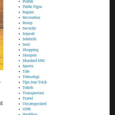
Politik
Public Figur
Ragam
Recreation
Resep
Security
Sejarah
Selebriti
Seni
Shopping
Sinopsis
Skunked SMC
Sports
Tale
Teknologi
.
Tips Dan Trick
Tokoh
Transportasi
Travel
ng
Uncategorized
UPM
Wedding