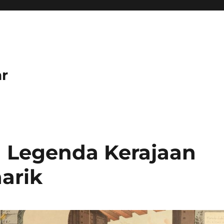
r
n Legenda Kerajaan
arik