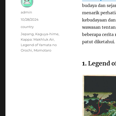
budaya dan seja
Author
admin
menarik perhati
Posted
10/28/2024
kebudayaan dan 
on
Categories
country
wawasan tentang
Tags
Jepang
,
Kaguya-hime
,
beberapa cerita 
Kappa: Makhluk Air
,
patut diketahui.
Legend of Yamata no
Orochi
,
Momotaro
1.
Legend o