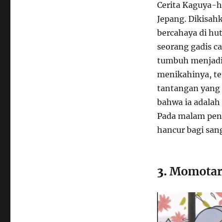
Cerita Kaguya-hi
Jepang. Dikisa
bercahaya di hu
seorang gadis c
tumbuh menjadi 
menikahinya, t
tantangan yang
bahwa ia adalah
Pada malam penu
hancur bagi san
3.
Momotaro