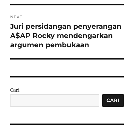
NEXT
Juri persidangan penyerangan
Next
post:
A$AP Rocky mendengarkan
argumen pembukaan
Cari
CARI