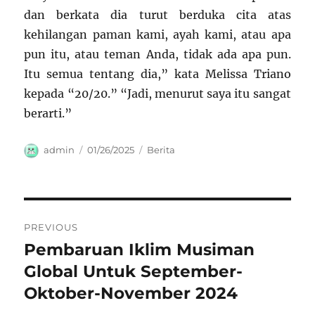
dan berkata dia turut berduka cita atas
kehilangan paman kami, ayah kami, atau apa
pun itu, atau teman Anda, tidak ada apa pun.
Itu semua tentang dia,” kata Melissa Triano
kepada “20/20.” “Jadi, menurut saya itu sangat
berarti.”
Author
Posted
Categories
admin
01/26/2025
Berita
on
Navigasi
PREVIOUS
pos
Pembaruan Iklim Musiman
Previous
post:
Global Untuk September-
Oktober-November 2024