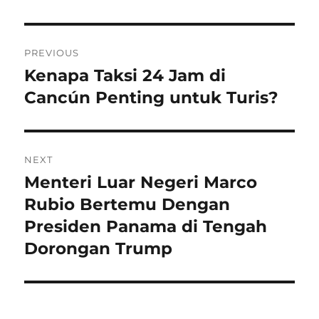
Navigasi
PREVIOUS
pos
Kenapa Taksi 24 Jam di
Previous
post:
Cancún Penting untuk Turis?
NEXT
Menteri Luar Negeri Marco
Next
post:
Rubio Bertemu Dengan
Presiden Panama di Tengah
Dorongan Trump