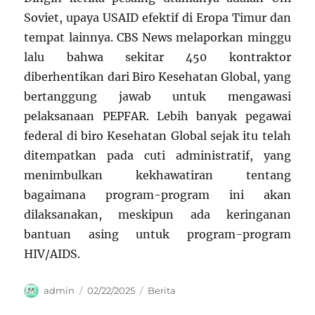
Soviet, upaya USAID efektif di Eropa Timur dan
tempat lainnya. CBS News melaporkan minggu
lalu bahwa sekitar 450 kontraktor
diberhentikan dari Biro Kesehatan Global, yang
bertanggung jawab untuk mengawasi
pelaksanaan PEPFAR. Lebih banyak pegawai
federal di biro Kesehatan Global sejak itu telah
ditempatkan pada cuti administratif, yang
menimbulkan kekhawatiran tentang
bagaimana program-program ini akan
dilaksanakan, meskipun ada keringanan
bantuan asing untuk program-program
HIV/AIDS.
Author
Posted
Categories
admin
02/22/2025
Berita
on