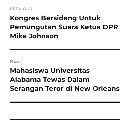
Navigasi
PREVIOUS
pos
Kongres Bersidang Untuk
Previous
post:
Pemungutan Suara Ketua DPR
Mike Johnson
NEXT
Mahasiswa Universitas
Next
post:
Alabama Tewas Dalam
Serangan Teror di New Orleans