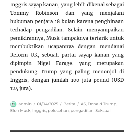
Inggris sayap kanan, yang lebih dikenal sebagai
Tommy Robinson dan yang menjalani
hukuman penjara 18 bulan karena penghinaan
terhadap pengadilan. Selain menyampaikan
pemikirannya, Musk tampaknya tertarik untuk
membuktikan ucapannya dengan mendanai
Reform UK, sebuah partai sayap kanan yang
dipimpin Nigel Farage, yang merupakan
pendukung Trump yang paling menonjol di
Inggris, dengan jumlah 100 juta pound (USD
124 juta).
Author
Posted
Categories
Tags
admin
01/04/2025
Berita
AS
,
Donald Trump
,
on
Elon Musk
,
Inggris
,
pelecehan
,
pengadilan
,
Seksual