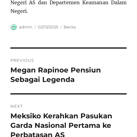
Negeri AS dan Departemen Keamanan Dalam
Negeri.
Author
Posted
Categories
admin
02/13/2025
Berita
on
Navigasi
PREVIOUS
pos
Megan Rapinoe Pensiun
Previous
post:
Sebagai Legenda
NEXT
Meksiko Kerahkan Pasukan
Next
post:
Garda Nasional Pertama ke
Perbatasan AS