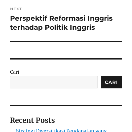
NEXT
Perspektif Reformasi Inggris
Next
post:
terhadap Politik Inggris
Cari
CARI
Recent Posts
Strategi Diversifikasi Pendapatan yang