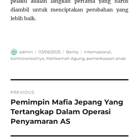
pelaku adalah langkah pertama yang harus
diambil untuk menciptakan perubahan yang
lebih baik.
Author
Posted
Categories
Tags
admin
03/06/2025
Berita
Internasional
,
on
kontroversialnya
,
Mahkamah Agung
,
pemerkosaan anak
Navigasi
PREVIOUS
pos
Pemimpin Mafia Jepang Yang
Previous
post:
Tertangkap Dalam Operasi
Penyamaran AS