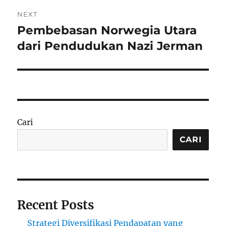
NEXT
Pembebasan Norwegia Utara
Next
post:
dari Pendudukan Nazi Jerman
Cari
CARI
Recent Posts
Strategi Diversifikasi Pendapatan yang