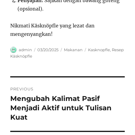
Penyajian:
Sajikan dengan bawang goreng
(opsional).
Nikmati Käsknöpfle yang lezat dan
mengenyangkan!
Author
Posted
Categories
Tags
admin
03/20/2025
Makanan
Kasknopfle
,
Resep
on
Käsknöpfle
Navigasi
PREVIOUS
pos
Mengubah Kalimat Pasif
Previous
post:
Menjadi Aktif untuk Tulisan
Kuat