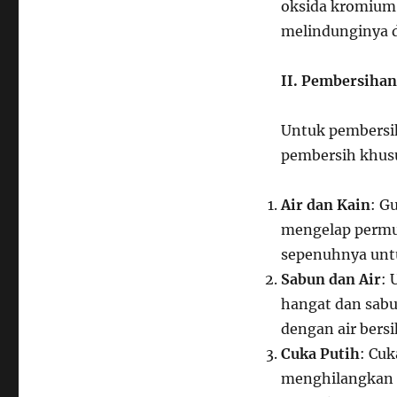
oksida kromium 
melindunginya da
II. Pembersihan
Untuk pembersih
pembersih khus
Air dan Kain
: G
mengelap permuk
sepenuhnya untu
Sabun dan Air
: 
hangat dan sabun
dengan air bersi
Cuka Putih
: Cuk
menghilangkan 