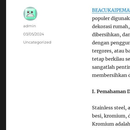
BEACUKAIPEMA
populer digunaka
Author
admin
dekorasi rumah,
Posted
03/05/2024
dibersihkan, da
on
Categories
Uncategorized
dengan penggunaa
tergores, atau b
tetap berkilau 
sangatlah penti
membersihkan dan
I. Pemahaman Da
Stainless steel,
besi, kromium, 
Kromium adalah 