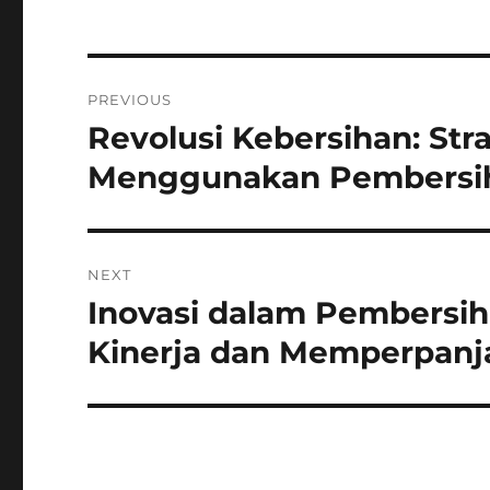
Navigasi
PREVIOUS
pos
Revolusi Kebersihan: Str
Previous
post:
Menggunakan Pembersih 
NEXT
Inovasi dalam Pembersih
Next
post:
Kinerja dan Memperpan