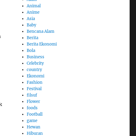
Animal
Anime
Asia
Baby
Bencana Alam
n
Berita
Berita Ekonomi
Bola
Business
Celebrity
country
Ekonomi
Fashion
Festival
filsuf
Flower
k
foods
Football
game
Hewan
Hiburan