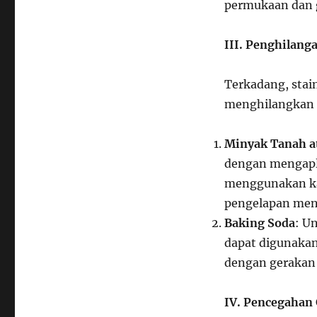
permukaan dan 
III. Penghilang
Terkadang, stai
menghilangkan n
Minyak Tanah a
dengan mengapl
menggunakan kai
pengelapan meng
Baking Soda
: U
dapat digunakan
dengan gerakan s
IV. Pencegahan