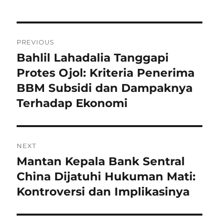
Navigasi
PREVIOUS
pos
Bahlil Lahadalia Tanggapi
Previous
post:
Protes Ojol: Kriteria Penerima
BBM Subsidi dan Dampaknya
Terhadap Ekonomi
NEXT
Mantan Kepala Bank Sentral
Next
post:
China Dijatuhi Hukuman Mati:
Kontroversi dan Implikasinya