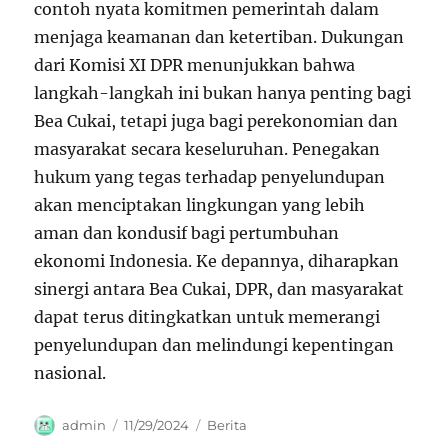
contoh nyata komitmen pemerintah dalam
menjaga keamanan dan ketertiban. Dukungan
dari Komisi XI DPR menunjukkan bahwa
langkah-langkah ini bukan hanya penting bagi
Bea Cukai, tetapi juga bagi perekonomian dan
masyarakat secara keseluruhan. Penegakan
hukum yang tegas terhadap penyelundupan
akan menciptakan lingkungan yang lebih
aman dan kondusif bagi pertumbuhan
ekonomi Indonesia. Ke depannya, diharapkan
sinergi antara Bea Cukai, DPR, dan masyarakat
dapat terus ditingkatkan untuk memerangi
penyelundupan dan melindungi kepentingan
nasional.
Author
Posted
Categories
admin
11/29/2024
Berita
on