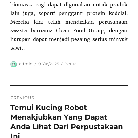
biomassa ragi dapat digunakan untuk produk
lain juga, seperti pengganti protein kedelai.
Mereka kini telah mendirikan perusahaan
swasta bernama Clean Food Group, dengan
harapan dapat menjadi pesaing serius minyak
sawit.
Author
Posted
Categories
admin
02/18/2025
Berita
on
Navigasi
PREVIOUS
pos
Temui Kucing Robot
Previous
post:
Menakjubkan Yang Dapat
Anda Lihat Dari Perpustakaan
Ini