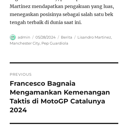
Martinez mendapatkan pengakuan yang luas,
menegaskan posisinya sebagai salah satu bek
tengah terbaik di dunia saat ini.
Author
Posted
Categories
Tags
admin
05/28/2024
Berita
Lisandro Martinez
,
on
Manchester City
,
Pep Guardiola
Navigasi
PREVIOUS
pos
Francesco Bagnaia
Previous
post:
Mengamankan Kemenangan
Taktis di MotoGP Catalunya
2024