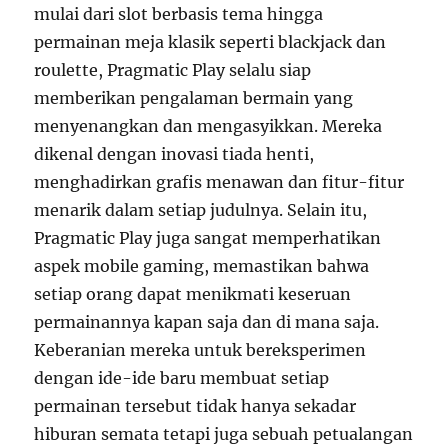
mulai dari slot berbasis tema hingga
permainan meja klasik seperti blackjack dan
roulette, Pragmatic Play selalu siap
memberikan pengalaman bermain yang
menyenangkan dan mengasyikkan. Mereka
dikenal dengan inovasi tiada henti,
menghadirkan grafis menawan dan fitur-fitur
menarik dalam setiap judulnya. Selain itu,
Pragmatic Play juga sangat memperhatikan
aspek mobile gaming, memastikan bahwa
setiap orang dapat menikmati keseruan
permainannya kapan saja dan di mana saja.
Keberanian mereka untuk bereksperimen
dengan ide-ide baru membuat setiap
permainan tersebut tidak hanya sekadar
hiburan semata tetapi juga sebuah petualangan