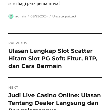
seru bagi para pemainnya!
Author
Posted
Categories
admin
08/25/2024
Uncategorized
on
Navigasi
PREVIOUS
pos
Ulasan Lengkap Slot Scatter
Previous
post:
Hitam Slot PG Soft: Fitur, RTP,
dan Cara Bermain
NEXT
Judi Live Casino Online: Ulasan
Next
post:
Tentang Dealer Langsung dan