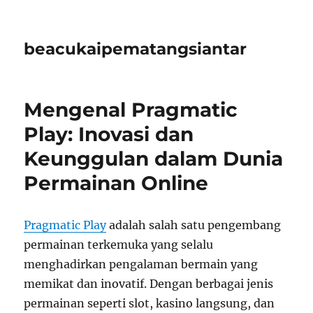
beacukaipematangsiantar
Mengenal Pragmatic
Play: Inovasi dan
Keunggulan dalam Dunia
Permainan Online
Pragmatic Play
adalah salah satu pengembang
permainan terkemuka yang selalu
menghadirkan pengalaman bermain yang
memikat dan inovatif. Dengan berbagai jenis
permainan seperti slot, kasino langsung, dan