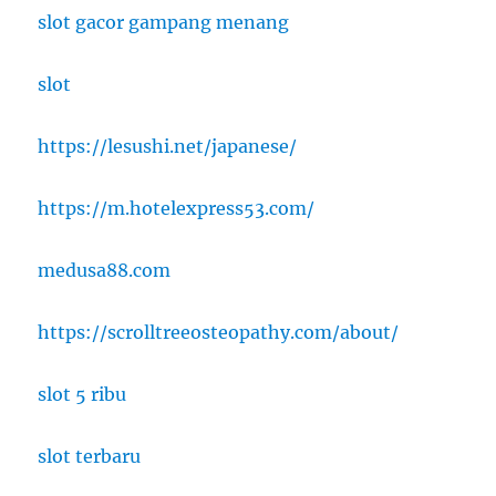
slot gacor gampang menang
slot
https://lesushi.net/japanese/
https://m.hotelexpress53.com/
medusa88.com
https://scrolltreeosteopathy.com/about/
slot 5 ribu
slot terbaru