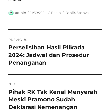
Author
Posted
Categories
Tags
admin
11/30/2024
Berita
Banjir
,
Spanyol
on
Navigasi
PREVIOUS
pos
Perselisihan Hasil Pilkada
Previous
post:
2024: Jadwal dan Prosedur
Penanganan
NEXT
Pihak RK Tak Kenal Menyerah
Next
post:
Meski Pramono Sudah
Deklarasi Kemenangan