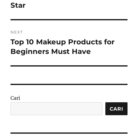
Star
NEXT
Top 10 Makeup Products for
Next
post:
Beginners Must Have
Cari
CARI