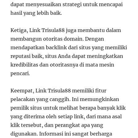
dapat menyesuaikan strategi untuk mencapai
hasil yang lebih baik.
Ketiga, Link Trisula88 juga membantu dalam
membangun otoritas domain. Dengan
mendapatkan backlink dari situs yang memiliki
reputasi baik, situs Anda dapat meningkatkan
kredibilitas dan otoritasnya di mata mesin
pencari.
Keempat, Link Trisula88 memiliki fitur
pelacakan yang canggih. Ini memungkinkan
pemilik situs untuk melihat berapa banyak klik
yang diterima oleh setiap link, dari mana asal
klik tersebut, dan perangkat apa yang
digunakan. Informasi ini sangat berharga