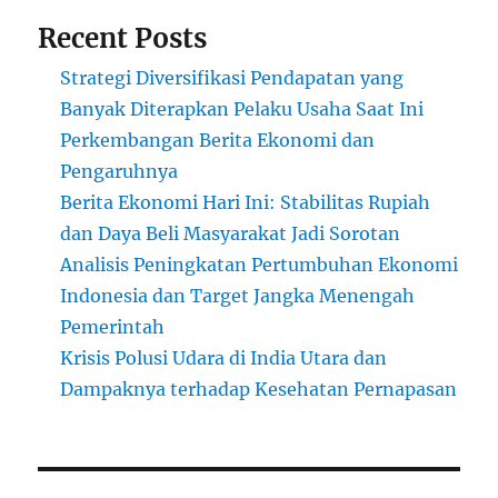
Recent Posts
Strategi Diversifikasi Pendapatan yang
Banyak Diterapkan Pelaku Usaha Saat Ini
Perkembangan Berita Ekonomi dan
Pengaruhnya
Berita Ekonomi Hari Ini: Stabilitas Rupiah
dan Daya Beli Masyarakat Jadi Sorotan
Analisis Peningkatan Pertumbuhan Ekonomi
Indonesia dan Target Jangka Menengah
Pemerintah
Krisis Polusi Udara di India Utara dan
Dampaknya terhadap Kesehatan Pernapasan