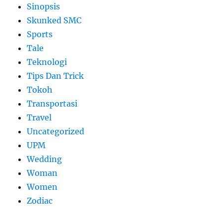
Sinopsis
Skunked SMC
Sports
Tale
Teknologi
Tips Dan Trick
Tokoh
Transportasi
Travel
Uncategorized
UPM
Wedding
Woman
Women
Zodiac