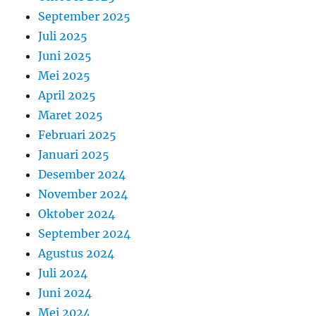
September 2025
Juli 2025
Juni 2025
Mei 2025
April 2025
Maret 2025
Februari 2025
Januari 2025
Desember 2024
November 2024
Oktober 2024
September 2024
Agustus 2024
Juli 2024
Juni 2024
Mei 2024