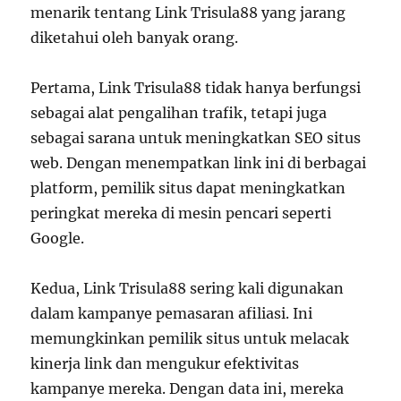
menarik tentang Link Trisula88 yang jarang
diketahui oleh banyak orang.
Pertama, Link Trisula88 tidak hanya berfungsi
sebagai alat pengalihan trafik, tetapi juga
sebagai sarana untuk meningkatkan SEO situs
web. Dengan menempatkan link ini di berbagai
platform, pemilik situs dapat meningkatkan
peringkat mereka di mesin pencari seperti
Google.
Kedua, Link Trisula88 sering kali digunakan
dalam kampanye pemasaran afiliasi. Ini
memungkinkan pemilik situs untuk melacak
kinerja link dan mengukur efektivitas
kampanye mereka. Dengan data ini, mereka