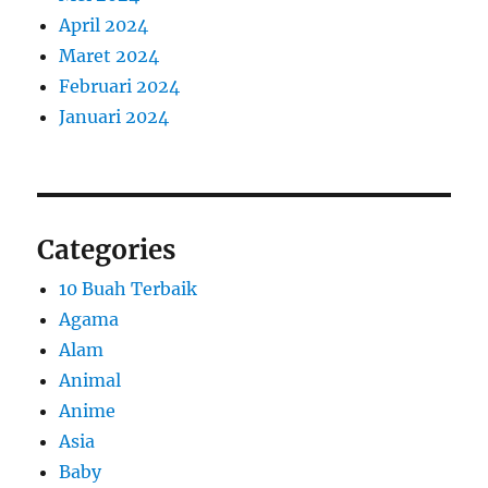
April 2024
Maret 2024
Februari 2024
Januari 2024
Categories
10 Buah Terbaik
Agama
Alam
Animal
Anime
Asia
Baby