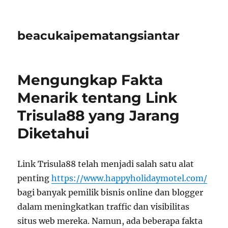
beacukaipematangsiantar
Mengungkap Fakta
Menarik tentang Link
Trisula88 yang Jarang
Diketahui
Link Trisula88 telah menjadi salah satu alat
penting
https://www.happyholidaymotel.com/
bagi banyak pemilik bisnis online dan blogger
dalam meningkatkan traffic dan visibilitas
situs web mereka. Namun, ada beberapa fakta