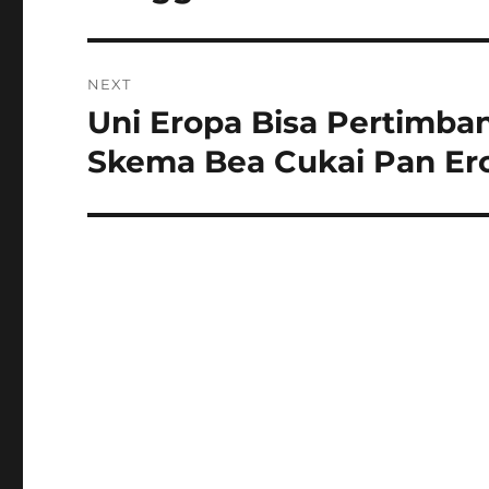
NEXT
Uni Eropa Bisa Pertimba
Next
post:
Skema Bea Cukai Pan Er