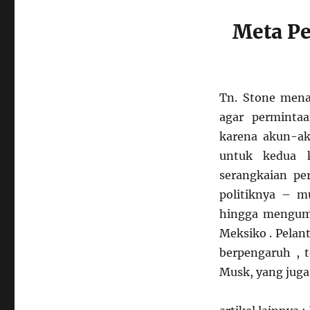
Meta P
Tn. Stone men
agar perminta
karena akun-ak
untuk kedua k
serangkaian pe
politiknya – mu
hingga mengumu
Meksiko . Pelant
berpengaruh , 
Musk, yang juga