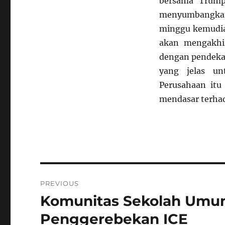
bersama Trump
menyumbangkan
minggu kemudia
akan mengakhi
dengan pendekat
yang jelas un
Perusahaan it
mendasar terhad
Navigasi
PREVIOUS
pos
Komunitas Sekolah Umu
Previous
post:
Penggerebekan ICE