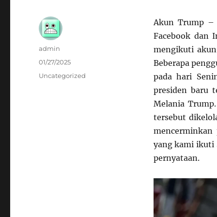
Akun Trump – M
Facebook dan 
Author
admin
mengikuti akun
Posted
01/27/2025
Beberapa pengg
on
Categories
Uncategorized
pada hari Seni
presiden baru t
Melania Trump.
tersebut dikelo
mencerminkan p
yang kami ikuti 
pernyataan.