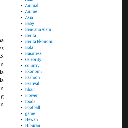
Animal
Anime
Asia
Baby
Bencana Alam
Berita
ma
Berita Ekonomi
Bola
es
Business
AS
Celebrity
an
country
Ekonomi
da
Fashion
ia
Festival
an
filsuf
Flower
ng
foods
on
Football
game
Hewan
Hiburan