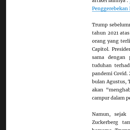
artikel lainnya :
Penggerebekan 
Trump sebelumn
tahun 2021 atas
orang yang terl
Capitol. Presi
sama dengan p
tuduhan terhad
pandemi Covid. 
bulan Agustus,
akan “menghabi
campur dalam pe
Namun, sejak
Zuckerberg t