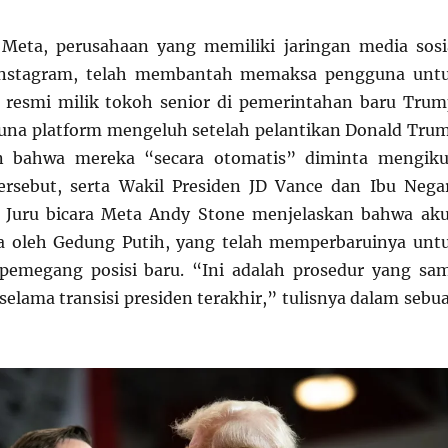
eta, perusahaan yang memiliki jaringan media sosi
Instagram, telah membantah memaksa pengguna unt
 resmi milik tokoh senior di pemerintahan baru Trum
una platform mengeluh setelah pelantikan Donald Tru
n bahwa mereka “secara otomatis” diminta mengiku
ersebut, serta Wakil Presiden JD Vance dan Ibu Nega
 Juru bicara Meta Andy Stone menjelaskan bahwa ak
la oleh Gedung Putih, yang telah memperbaruinya unt
emegang posisi baru. “Ini adalah prosedur yang sa
selama transisi presiden terakhir,” tulisnya dalam sebu