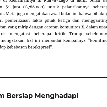
 di kediamannya di Mar-a-Lago di akhir bulan d
 $1 juta (£786.000) untuk pelantikannya bebera
n. Meta juga mengatakan awal bulan ini bahwa pihakn
ri pemeriksaan fakta pihak ketiga dan menggantin
an yang mirip dengan catatan komunitas X, dalam upa
tuk mengatasi beberapa kritik Trump sebelumny
u mengatakan hal ini menandai kembalinya “komitm
ap kebebasan berekspresi”.
m Bersiap Menghadapi