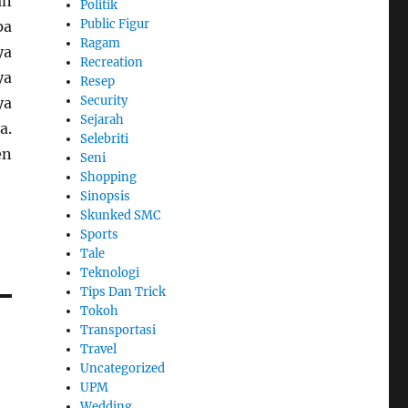
an
Politik
Public Figur
pa
Ragam
ya
Recreation
ya
Resep
Security
ya
Sejarah
a.
Selebriti
en
Seni
Shopping
Sinopsis
Skunked SMC
Sports
Tale
Teknologi
Tips Dan Trick
Tokoh
Transportasi
Travel
Uncategorized
UPM
Wedding