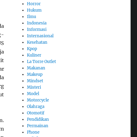
Horror
Hukum
Ilmu
Indonesia
da
Informasi
g-
Internasional
Kesehatan
US
Kpop
ja
Kuliner
it
La Torre Outlet
Makanan
ar
Makeup
da
Mindset
rg
Misteri
Model
ut
Motorcycle
Olahraga
Otomotif
Pendidikan
n.
Permainan
am
Phone