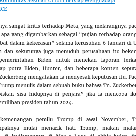
Komunitas Sekolah Umum Bersiap Menghadapi
ICE
ya sangat kritis terhadap Meta, yang melarangnya pa
 apa yang digambarkan sebagai “pujian terhadap oran
ibat dalam kekerasan” selama kerusuhan 6 Januari di 
den dan sekutunya juga menuduh perusahaan itu beker
emerintahan Biden untuk menekan laporan terka
ap putra Biden, Hunter, dan beberapa konten seput
Zuckerberg mengatakan ia menyesali keputusan itu. Pa
 Trump menulis dalam sebuah buku bahwa Tn. Zuckerbe
skan sisa hidupnya di penjara” jika ia mencoba ik
milihan presiden tahun 2024.
 kemenangan pemilu Trump di awal November, T
ampaknya mulai menarik hati Trump, makan mal