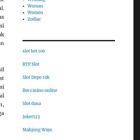
Woman
l.
Women
as
Zodiac
si
uk
an
slot bet 100
RTP Slot
il
Slot Depo 10k
at
si
live casino online
al
Slot dana
n,
ga
Joker123
Mahjong Ways