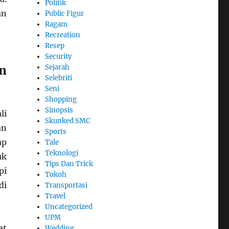
Politik
an
Public Figur
Ragam
Recreation
Resep
Security
Sejarah
n
Selebriti
Seni
Shopping
Sinopsis
li
Skunked SMC
an
Sports
ap
Tale
Teknologi
uk
Tips Dan Trick
pi
Tokoh
di
Transportasi
Travel
Uncategorized
UPM
at
Wedding