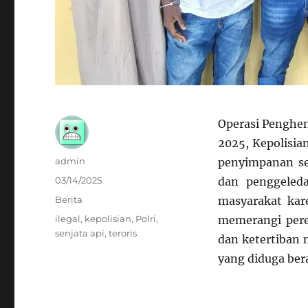
Operasi Penghen
2025, Kepolisia
Author
admin
penyimpanan sen
Posted
03/14/2025
dan penggeleda
on
Categories
Berita
masyarakat kar
Tags
ilegal
,
kepolisian
,
Polri
,
memerangi pere
senjata api
,
teroris
dan ketertiban 
yang diduga bera