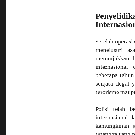
Penyelidi
Internasio
Setelah operasi
menelusuri as
menunjukkan ba
internasional
beberapa tahun 
senjata ilegal
terorisme maupu
Polisi telah b
internasional 
kemungkinan j
tetangga yang m