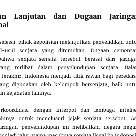
kan Lanjutan dan Dugaan Jaringa
nal
 selesai, pihak kepolisian melanjutkan penyelidikan unt
al-usul senjata yang ditemukan. Dugaan sementa
hwa senjata-senjata tersebut berasal dari jaring
 yang terlibat dalam penyelundupan senjata. Dal
terakhir, Indonesia menjadi titik rawan bagi peredar
 yang digunakan oleh kelompok bersenjata, baik unt
n kejahatan lainnya.
erkoordinasi dengan Interpol dan lembaga intelij
lainnya untuk menelusuri jejak senjata tersebut. A
aringan penyelundupan ini melibatkan negara-nega
enjadi jalur utama masuknya senjata ilegal ke Indonesi