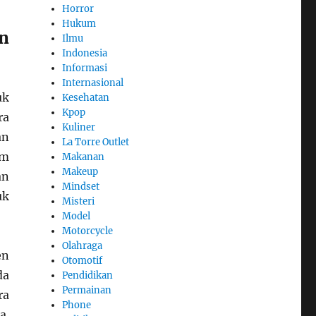
Horror
Hukum
n
Ilmu
Indonesia
Informasi
Internasional
uk
Kesehatan
Kpop
ra
Kuliner
an
La Torre Outlet
am
Makanan
Makeup
an
Mindset
uk
Misteri
Model
Motorcycle
Olahraga
en
Otomotif
da
Pendidikan
Permainan
ra
Phone
a.