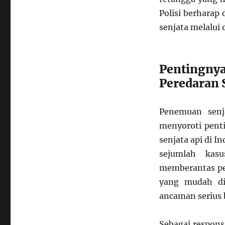
Polisi berharap
senjata melalui 
Penting
Peredaran S
Penemuan senja
menyoroti pent
senjata api di 
sejumlah kasu
memberantas per
yang mudah di
ancaman serius 
Sebagai respons