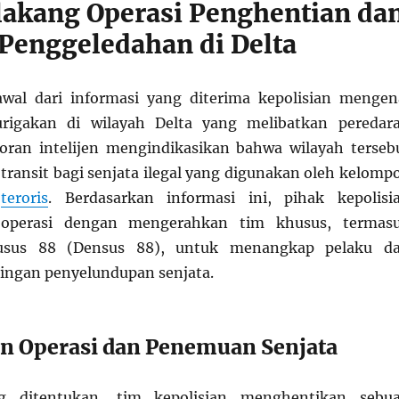
lakang Operasi Penghentian da
Penggeledahan di Delta
awal dari informasi yang diterima kepolisian mengen
urigakan di wilayah Delta yang melibatkan peredar
poran intelijen mengindikasikan bahwa wilayah terseb
transit bagi senjata ilegal yang digunakan oleh kelomp
u
teroris
. Berdasarkan informasi ini, pihak kepolisi
operasi dengan mengerahkan tim khusus, termas
sus 88 (Densus 88), untuk menangkap pelaku d
ingan penyelundupan senjata.
n Operasi dan Penemuan Senjata
g ditentukan, tim kepolisian menghentikan sebu