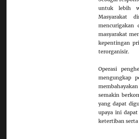
untuk lebih w
Masyarakat d
mencurigakan d
masyarakat meng
kepentingan pr
terorganisir.
Operasi pengh
mengungkap pe
membahayakan 
semakin berkom
yang dapat digu
upaya ini dapa
ketertiban sert