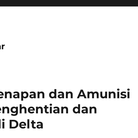
r
Senapan dan Amunisi
enghentian dan
i Delta