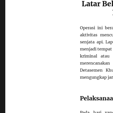
Latar Be
Operasi ini ber
aktivitas menc
senjata api. La
menjadi tempat 
kriminal ata
merencanakan 
Detasemen Khu
mengungkap jar
Pelaksanaa
Pada hari yan