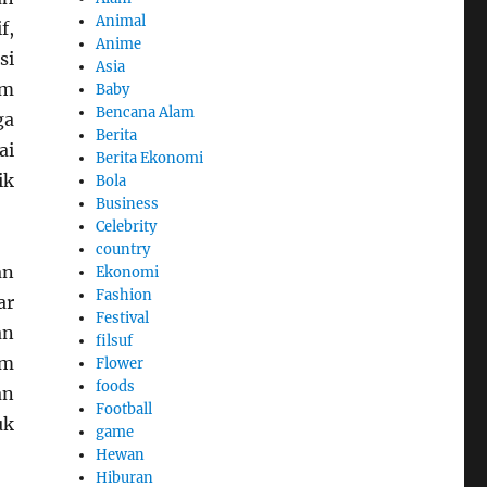
Animal
f,
Anime
si
Asia
am
Baby
Bencana Alam
ga
Berita
ai
Berita Ekonomi
ik
Bola
Business
Celebrity
country
an
Ekonomi
Fashion
ar
Festival
an
filsuf
am
Flower
foods
an
Football
uk
game
Hewan
Hiburan