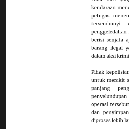
kendaraan mencu
petugas menem
tersembunyi 
penggeledahan l
berisi senjata 
barang ilegal 
dalam aksi krim
Pihak kepolisi
untuk merakit s
panjang peng
penyelundupan 
operasi tersebu
dan penyimpan
diproses lebih la