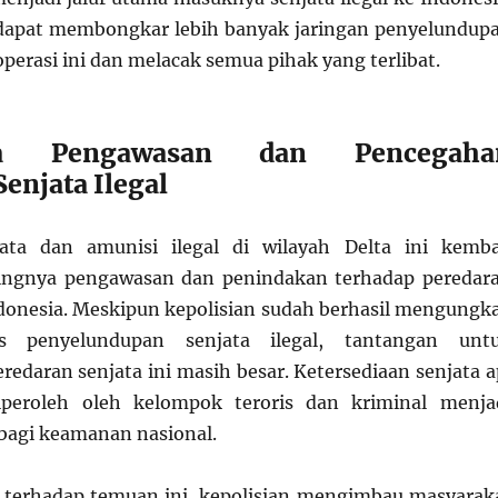
 dapat membongkar lebih banyak jaringan penyelundup
operasi ini dan melacak semua pihak yang terlibat.
nya Pengawasan dan Pencegaha
enjata Ilegal
ta dan amunisi ilegal di wilayah Delta ini kemba
ingnya pengawasan dan penindakan terhadap peredar
Indonesia. Meskipun kepolisian sudah berhasil mengungk
s penyelundupan senjata ilegal, tantangan unt
edaran senjata ini masih besar. Ketersediaan senjata a
peroleh oleh kelompok teroris dan kriminal menja
bagi keamanan nasional.
 terhadap temuan ini, kepolisian mengimbau masyarak