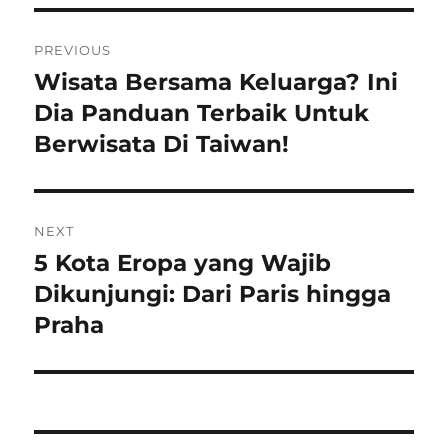
Navigasi
PREVIOUS
pos
Wisata Bersama Keluarga? Ini
Previous
post:
Dia Panduan Terbaik Untuk
Berwisata Di Taiwan!
NEXT
5 Kota Eropa yang Wajib
Next
post:
Dikunjungi: Dari Paris hingga
Praha