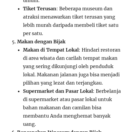
umum.
Tiket Terusan
: Beberapa museum dan
atraksi menawarkan tiket terusan yang
lebih murah daripada membeli tiket satu
per satu.
Makan dengan Bijak
Makan di Tempat Lokal
: Hindari restoran
di area wisata dan carilah tempat makan
yang sering dikunjungi oleh penduduk
lokal. Makanan jalanan juga bisa menjadi
pilihan yang lezat dan terjangkau.
Supermarket dan Pasar Lokal
: Berbelanja
di supermarket atau pasar lokal untuk
bahan makanan dan camilan bisa
membantu Anda menghemat banyak
uang.