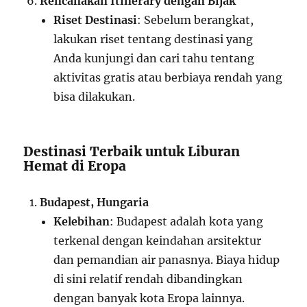
Rencanakan Itinerary dengan Bijak
Riset Destinasi
: Sebelum berangkat,
lakukan riset tentang destinasi yang
Anda kunjungi dan cari tahu tentang
aktivitas gratis atau berbiaya rendah yang
bisa dilakukan.
Destinasi Terbaik untuk Liburan
Hemat di Eropa
Budapest, Hungaria
Kelebihan
: Budapest adalah kota yang
terkenal dengan keindahan arsitektur
dan pemandian air panasnya. Biaya hidup
di sini relatif rendah dibandingkan
dengan banyak kota Eropa lainnya.