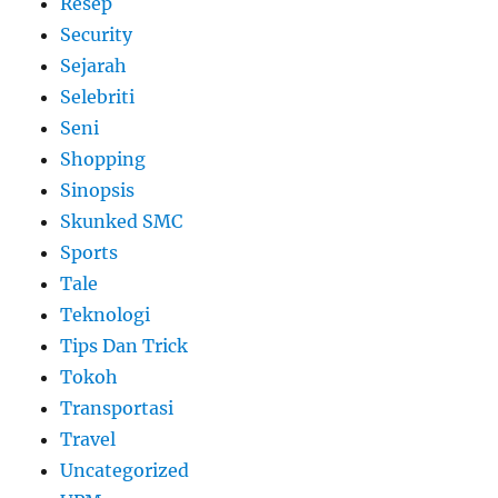
Resep
Security
Sejarah
Selebriti
Seni
Shopping
Sinopsis
Skunked SMC
Sports
Tale
Teknologi
Tips Dan Trick
Tokoh
Transportasi
Travel
Uncategorized