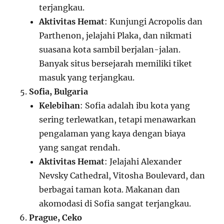
terjangkau.
Aktivitas Hemat
: Kunjungi Acropolis dan
Parthenon, jelajahi Plaka, dan nikmati
suasana kota sambil berjalan-jalan.
Banyak situs bersejarah memiliki tiket
masuk yang terjangkau.
Sofia, Bulgaria
Kelebihan
: Sofia adalah ibu kota yang
sering terlewatkan, tetapi menawarkan
pengalaman yang kaya dengan biaya
yang sangat rendah.
Aktivitas Hemat
: Jelajahi Alexander
Nevsky Cathedral, Vitosha Boulevard, dan
berbagai taman kota. Makanan dan
akomodasi di Sofia sangat terjangkau.
Prague, Ceko