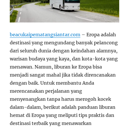
beacukaipematangsiantar.com
– Eropa adalah
destinasi yang mengundang banyak pelancong
dari seluruh dunia dengan keindahan alamnya,
warisan budaya yang kaya, dan kota-kota yang
menawan. Namun, liburan ke Eropa bisa
menjadi sangat mahal jika tidak direncanakan
dengan baik. Untuk membantu Anda
merencanakan perjalanan yang
menyenangkan tanpa harus merogoh kocek
dalam-dalam, berikut adalah panduan liburan
hemat di Eropa yang meliputi tips praktis dan
destinasi terbaik yang menawarkan