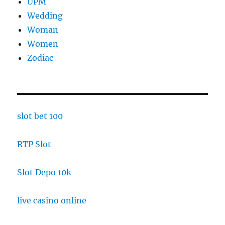
UPM
Wedding
Woman
Women
Zodiac
slot bet 100
RTP Slot
Slot Depo 10k
live casino online