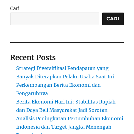
Cari
CARI
Recent Posts
Strategi Diversifikasi Pendapatan yang
Banyak Diterapkan Pelaku Usaha Saat Ini
Perkembangan Berita Ekonomi dan
Pengaruhnya
Berita Ekonomi Hari Ini: Stabilitas Rupiah
dan Daya Beli Masyarakat Jadi Sorotan
Analisis Peningkatan Pertumbuhan Ekonomi
Indonesia dan Target Jangka Menengah