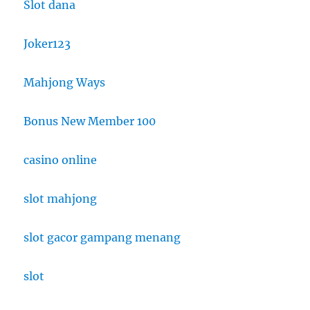
Slot dana
Joker123
Mahjong Ways
Bonus New Member 100
casino online
slot mahjong
slot gacor gampang menang
slot