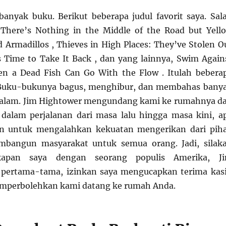
 banyak buku. Berikut beberapa judul favorit saya. Sal
 There’s Nothing in the Middle of the Road but Yell
d Armadillos , Thieves in High Places: They’ve Stolen O
s Time to Take It Back , dan yang lainnya, Swim Again
en a Dead Fish Can Go With the Flow . Itulah bebera
 Buku-bukunya bagus, menghibur, dan membahas bany
dalam. Jim Hightower mengundang kami ke rumahnya d
dalam perjalanan dari masa lalu hingga masa kini, a
n untuk mengalahkan kekuatan mengerikan dari pih
bangun masyarakat untuk semua orang. Jadi, silak
kapan saya dengan seorang populis Amerika, J
, pertama-tama, izinkan saya mengucapkan terima kas
emperbolehkan kami datang ke rumah Anda.