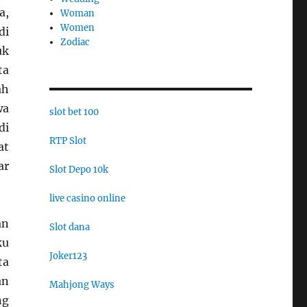
a,
Woman
Women
di
Zodiac
uk
ta
ah
wa
slot bet 100
di
RTP Slot
at
ar
Slot Depo 10k
live casino online
an
Slot dana
ku
Joker123
ta
an
Mahjong Ways
ng