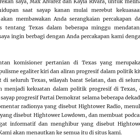
ekan saya, Max Alvarez dan Kayla Rivara, untuk melih
ehidupan saat sayap kanan mulai merebut kekuasaa
 akan membawakan Anda serangkaian percakapan d
us tentang Texas dalam beberapa minggu mendatan
saya ingin berbagi dengan Anda percakapan kami deng
ntan komisioner pertanian di Texas yang merupak
ulisme egaliter kiri dan aliran progresif dalam politik ki
 di seluruh Texas, wilayah barat Selatan, dan di selur
ah menjadi kekuatan dalam politik progresif di Texas, 
n sayap progresif Partai Demokrat selama beberapa dekad
mentar radionya yang disebut Hightower Radio, menul
i yang disebut Hightower Lowdown, dan membuat podca
gat informatif dan menghibur yang disebut Hightow
Kami akan menautkan ke semua itu di situs kami.