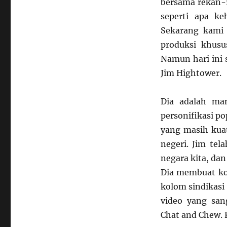
bersama rekan-r
seperti apa k
Sekarang kami
produksi khus
Namun hari ini 
Jim Hightower.
Dia adalah ma
personifikasi pop
yang masih kuat
negeri. Jim tel
negara kita, da
Dia membuat ko
kolom sindikas
video yang san
Chat and Chew. 