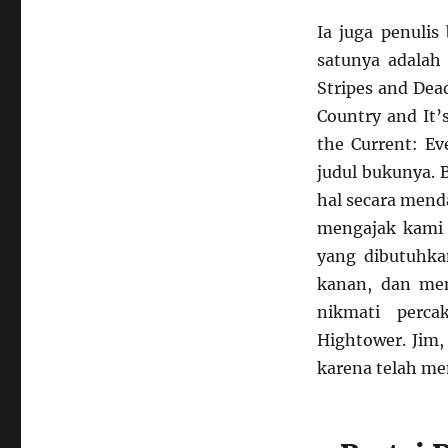
Ia juga penulis
satunya adalah
Stripes and Dea
Country and It’
the Current: Ev
judul bukunya.
hal secara men
mengajak kami 
yang dibutuhka
kanan, dan mem
nikmati perca
Hightower. Jim
karena telah m