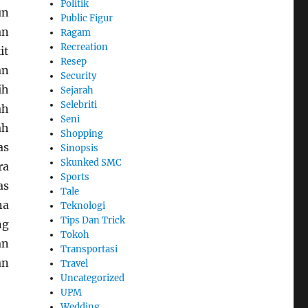
Politik
un
Public Figur
an
Ragam
Recreation
it
Resep
an
Security
ih
Sejarah
Selebriti
ah
Seni
ah
Shopping
as
Sinopsis
Skunked SMC
ra
Sports
as
Tale
na
Teknologi
Tips Dan Trick
ng
Tokoh
an
Transportasi
an
Travel
Uncategorized
UPM
Wedding