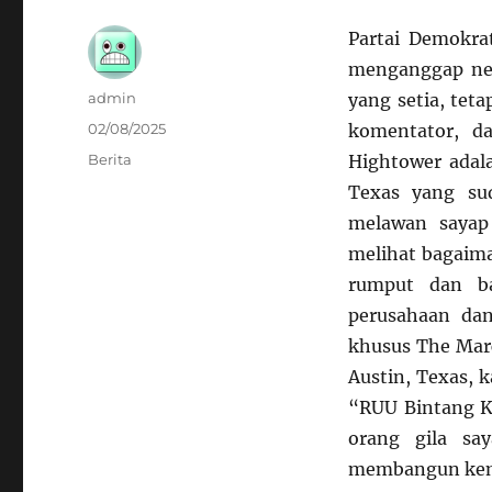
Partai Demokra
menganggap nega
Author
admin
yang setia, tetap
Posted
02/08/2025
komentator, d
on
Categories
Berita
Hightower adala
Texas yang su
melawan sayap 
melihat bagaim
rumput dan ba
perusahaan dan
khusus The Marc
Austin, Texas, 
“RUU Bintang K
orang gila sa
membangun kemba