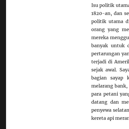
Isu politik uta
1820-an, dan se
politik utama d
orang yang me
mereka menggun
banyak untuk d
pertarungan yan
terjadi di Ameri
sejak awal. Sa
bagian sayap k
melarang bank, 
para petani yan
datang dan men
penyewa selata
kereta api mer