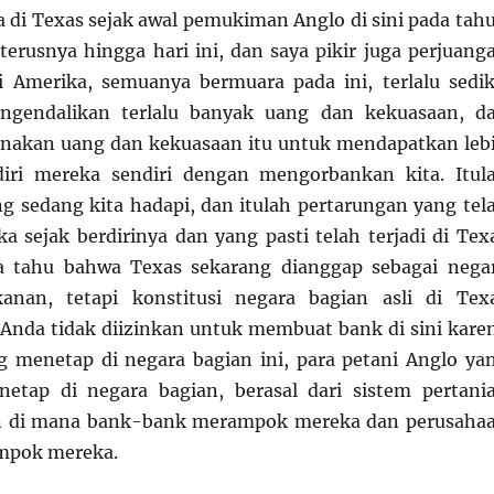
ma di Texas sejak awal pemukiman Anglo di sini pada tah
terusnya hingga hari ini, dan saya pikir juga perjuang
i Amerika, semuanya bermuara pada ini, terlalu sedik
ngendalikan terlalu banyak uang dan kekuasaan, d
akan uang dan kekuasaan itu untuk mendapatkan leb
iri mereka sendiri dengan mengorbankan kita. Itul
g sedang kita hadapi, dan itulah pertarungan yang tel
ka sejak berdirinya dan yang pasti telah terjadi di Tex
ya tahu bahwa Texas sekarang dianggap sebagai nega
anan, tetapi konstitusi negara bagian asli di Tex
Anda tidak diizinkan untuk membuat bank di sini kare
g menetap di negara bagian ini, para petani Anglo ya
etap di negara bagian, berasal dari sistem pertani
n di mana bank-bank merampok mereka dan perusaha
ampok mereka.