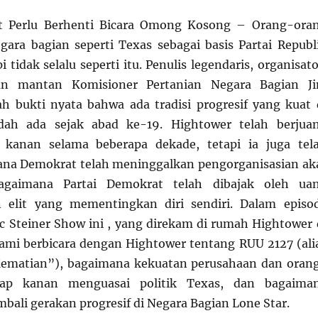
t Perlu Berhenti Bicara Omong Kosong – Orang-ora
ra bagian seperti Texas sebagai basis Partai Republ
i tidak selalu seperti itu. Penulis legendaris, organisato
an mantan Komisioner Pertanian Negara Bagian J
h bukti nyata bahwa ada tradisi progresif yang kuat 
dah ada sejak abad ke-19. Hightower telah berjua
kanan selama beberapa dekade, tetapi ia juga tel
ana Demokrat telah meninggalkan pengorganisasian ak
gaimana Partai Demokrat telah dibajak oleh ua
 elit yang mementingkan diri sendiri. Dalam episo
 Steiner Show ini , yang direkam di rumah Hightower 
kami berbicara dengan Hightower tentang RUU 2127 (ali
ematian”), bagaimana kekuatan perusahaan dan oran
yap kanan menguasai politik Texas, dan bagaima
li gerakan progresif di Negara Bagian Lone Star.