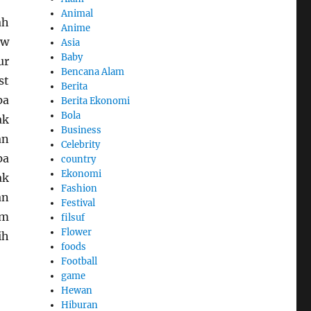
Animal
ah
Anime
ow
Asia
Baby
ur
Bencana Alam
st
Berita
pa
Berita Ekonomi
Bola
ak
Business
an
Celebrity
pa
country
Ekonomi
ak
Fashion
an
Festival
im
filsuf
Flower
ih
foods
Football
game
Hewan
Hiburan