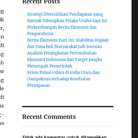
Recent Posts
ng
Strategi Diversifikasi Pendapatan yang
ik
Banyak Diterapkan Pelaku Usaha Saat Ini
Perkembangan Berita Ekonomi dan
r,
Pengaruhnya
im
Berita Ekonomi Hari Ini: Stabilitas Rupiah
di
dan Daya Beli Masyarakat Jadi Sorotan
Analisis Peningkatan Pertumbuhan
ng
Ekonomi Indonesia dan Target Jangka
ah
Menengah Pemerintah
ar
Krisis Polusi Udara di India Utara dan
Dampaknya terhadap Kesehatan
ng
Pernapasan
de
di
as
g-
Recent Comments
na
Tidak ada komentar untuk ditampilkan.