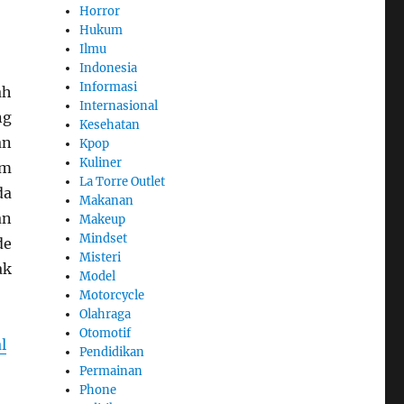
Horror
Hukum
Ilmu
Indonesia
Informasi
ah
Internasional
ng
Kesehatan
an
Kpop
Kuliner
am
La Torre Outlet
da
Makanan
an
Makeup
Mindset
de
Misteri
ak
Model
Motorcycle
Olahraga
Otomotif
l
Pendidikan
Permainan
Phone