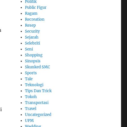
Politik
Public Figur
Ragam
Recreation
Resep
h
Security
Sejarah
Selebriti
Seni
Shopping
Sinopsis
Skunked SMC
Sports
Tale
Teknologi
Tips Dan Trick
Tokoh
Transportasi
Travel
i
Uncategorized
UPM
Wedding