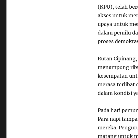
(KPU), telah b
akses untuk men
upaya untuk men
dalam pemilu d
proses demokras
Rutan Cipinang, 
menampung ribu
kesempatan untu
merasa terlibat
dalam kondisi ya
Pada hari pemun
Para napi tampa
mereka. Penguru
matang untuk me