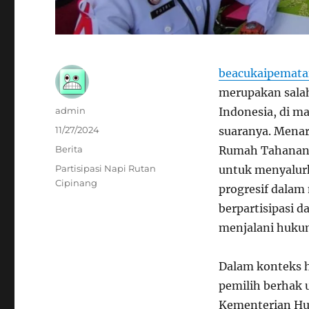
beacukaipemata
merupakan sala
Author
admin
Indonesia, di m
Posted
11/27/2024
suaranya. Menari
on
Categories
Berita
Rumah Tahanan (
Tags
Partisipasi Napi Rutan
untuk menyalurk
Cipinang
progresif dalam
berpartisipasi 
menjalani huku
Dalam konteks h
pemilih berhak 
Kementerian H