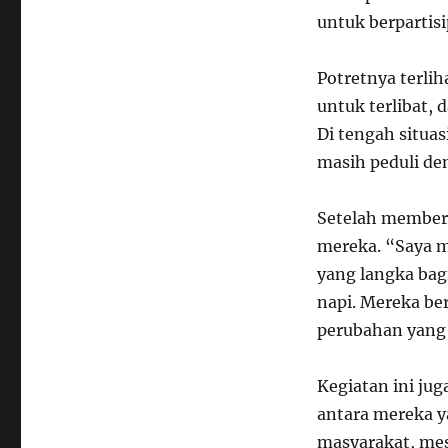
untuk berpartis
Potretnya terli
untuk terlibat,
Di tengah situa
masih peduli de
Setelah member
mereka. “Saya m
yang langka bagi
napi. Mereka be
perubahan yang 
Kegiatan ini jug
antara mereka 
masyarakat, mes