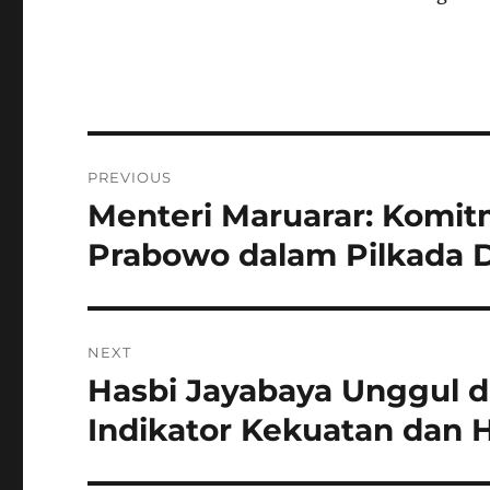
Navigasi
PREVIOUS
pos
Menteri Maruarar: Komi
Previous
post:
Prabowo dalam Pilkada 
NEXT
Hasbi Jayabaya Unggul d
Next
post:
Indikator Kekuatan dan 