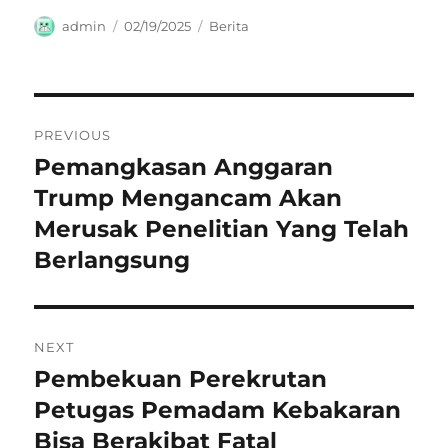
Author
Posted
Categories
admin
02/19/2025
Berita
on
Navigasi
PREVIOUS
pos
Pemangkasan Anggaran
Previous
post:
Trump Mengancam Akan
Merusak Penelitian Yang Telah
Berlangsung
NEXT
Pembekuan Perekrutan
Next
post:
Petugas Pemadam Kebakaran
Bisa Berakibat Fatal