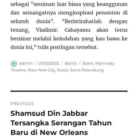
sebagai “seniman luar biasa yang keanggunan
dan semangatnya menginspirasi penonton di
seluruh dunia”. “Beristirahatlah dengan
tenang, Vladimir. Cahayamu akan terus
bersinar melalui keindahan yang kau bawa ke
dunia ini,” tulis postingan tersebut.
Author
Posted
Categories
Tags
admin
01/05/2025
Berita
Balet
,
Mariinsky
on
Theatre
,
New York City
,
Rusia
,
Saint Petersburg
Navigasi
PREVIOUS
pos
Shamsud Din Jabbar
Previous
post:
Tersangka Serangan Tahun
Baru di New Orleans