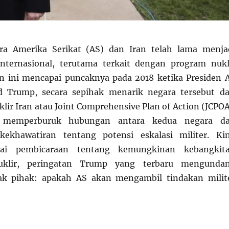
a Amerika Serikat (AS) dan Iran telah lama menja
internasional, terutama terkait dengan program nukl
n ini mencapai puncaknya pada 2018 ketika Presiden 
ld Trump, secara sepihak menarik negara tersebut da
lir Iran atau Joint Comprehensive Plan of Action (JCPOA
i memperburuk hubungan antara kedua negara d
ekhawatiran tentang potensi eskalasi militer. Kin
ai pembicaraan tentang kemungkinan kebangkit
uklir, peringatan Trump yang terbaru mengunda
ak pihak: apakah AS akan mengambil tindakan milit