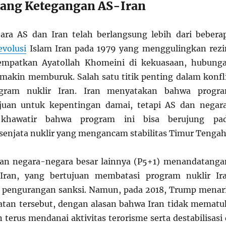
kang Ketegangan AS-Iran
ara AS dan Iran telah berlangsung lebih dari bebera
evolusi
Islam Iran pada 1979 yang menggulingkan rez
mpatkan Ayatollah Khomeini di kekuasaan, hubung
makin memburuk. Salah satu titik penting dalam konfl
ogram nuklir Iran. Iran menyatakan bahwa progr
ujuan untuk kepentingan damai, tetapi AS dan negar
 khawatir bahwa program ini bisa berujung pa
njata nuklir yang mengancam stabilitas Timur Tengah
dan negara-negara besar lainnya (P5+1) menandatanga
Iran, yang bertujuan membatasi program nuklir Ir
 pengurangan sanksi. Namun, pada 2018, Trump menar
atan tersebut, dengan alasan bahwa Iran tidak mematu
terus mendanai aktivitas terorisme serta destabilisasi 