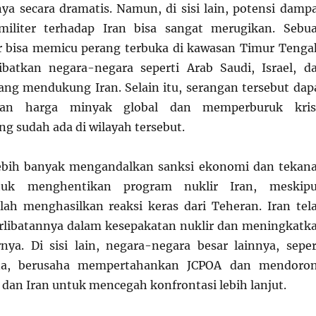
ya secara dramatis. Namun, di sisi lain, potensi damp
militer terhadap Iran bisa sangat merugikan. Sebu
r bisa memicu perang terbuka di kawasan Timur Tenga
batkan negara-negara seperti Arab Saudi, Israel, d
ang mendukung Iran. Selain itu, serangan tersebut dap
kan harga minyak global dan memperburuk kris
g sudah ada di wilayah tersebut.
 lebih banyak mengandalkan sanksi ekonomi dan tekan
tuk menghentikan program nuklir Iran, meskip
elah menghasilkan reaksi keras dari Teheran. Iran tel
rlibatannya dalam kesepakatan nuklir dan meningkatk
rnya. Di sisi lain, negara-negara besar lainnya, seper
na, berusaha mempertahankan JCPOA dan mendoro
 dan Iran untuk mencegah konfrontasi lebih lanjut.