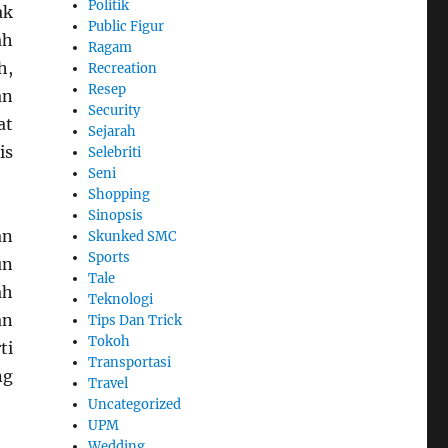
Politik
ak
Public Figur
ah
Ragam
h,
Recreation
Resep
an
Security
at
Sejarah
is
Selebriti
Seni
Shopping
Sinopsis
an
Skunked SMC
Sports
un
Tale
ah
Teknologi
an
Tips Dan Trick
Tokoh
ti
Transportasi
ng
Travel
Uncategorized
UPM
Wedding