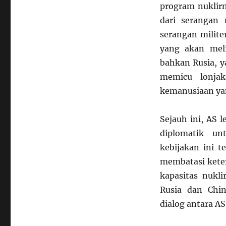
program nuklirn
dari serangan 
serangan milite
yang akan meli
bahkan Rusia, y
memicu lonja
kemanusiaan yan
Sejauh ini, AS
diplomatik un
kebijakan ini t
membatasi kete
kapasitas nukli
Rusia dan Chi
dialog antara AS