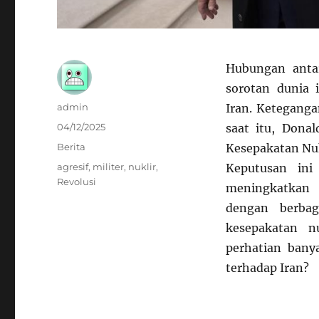
Hubungan antar
sorotan dunia 
Author
admin
Iran. Keteganga
Posted
04/12/2025
saat itu, Dona
on
Categories
Berita
Kesepakatan Nuk
Tags
agresif
,
militer
,
nuklir
,
Keputusan in
Revolusi
meningkatkan k
dengan berbag
kesepakatan n
perhatian bany
terhadap Iran?