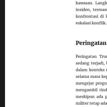
kawasan. Langk
insiden, termas
konfrontasi d
eskalasi konflik.
Peringata
Peringatan Tr
sedang terjadi
dalam konteks m
selama masa ke
mengejar progra
mengambil tind
meskipun ada p
militer tetap ada