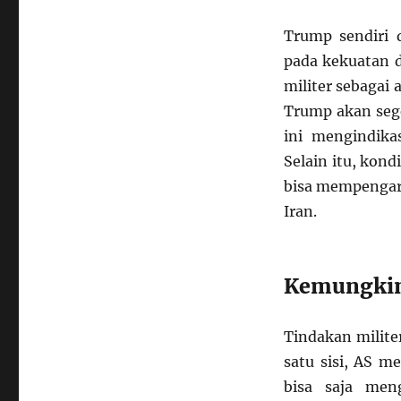
Trump sendiri d
pada kekuatan d
militer sebagai
Trump akan sege
ini mengindika
Selain itu, kond
bisa mempengaru
Iran.
Kemungkin
Tindakan militer
satu sisi, AS m
bisa saja men