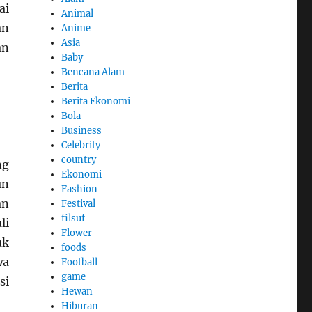
ai
Animal
an
Anime
Asia
an
Baby
Bencana Alam
Berita
Berita Ekonomi
Bola
Business
Celebrity
country
ng
Ekonomi
un
Fashion
an
Festival
filsuf
li
Flower
uk
foods
wa
Football
game
si
Hewan
Hiburan