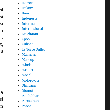
Horror
Hukum
si
Ilmu
si
Indonesia
wa
Informasi
Internasional
an
Kesehatan
r.
Kpop
t,
Kuliner
La Torre Outlet
su
Makanan
Makeup
Mindset
Misteri
Model
Motorcycle
Olahraga
Otomotif
Di
Pendidikan
si
Permainan
an
Phone