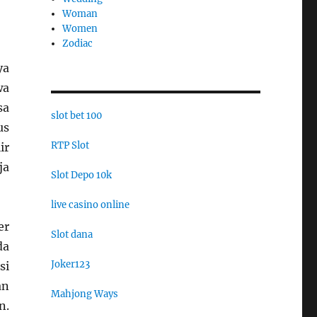
Woman
Women
Zodiac
ya
wa
sa
slot bet 100
us
RTP Slot
ir
ja
Slot Depo 10k
live casino online
er
Slot dana
da
Joker123
si
an
Mahjong Ways
n.