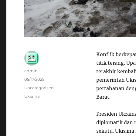
Konflik berkep
titik terang. U
Author
admin
terakhir kembal
Posted
05/17/2025
pemerintah Ukr
on
Categories
Uncategorized
pertahanan deng
Tags
Ukraina
Barat.
Presiden Ukrain
diplomatik dan 
sekutu. Ukraina