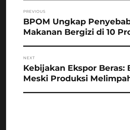
Navigasi
PREVIOUS
pos
BPOM Ungkap Penyebab 
Previous
post:
Makanan Bergizi di 10 Pr
NEXT
Kebijakan Ekspor Beras: 
Next
post:
Meski Produksi Melimpa