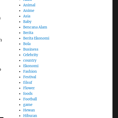
Animal
Anime
Asia
n
Baby
Bencana Alam
Berita
Berita Ekonomi
h
Bola
Business
Celebrity
country
Ekonomi
p
Fashion
Festival
filsuf
Flower
foods
Football
game
Hewan
Hiburan