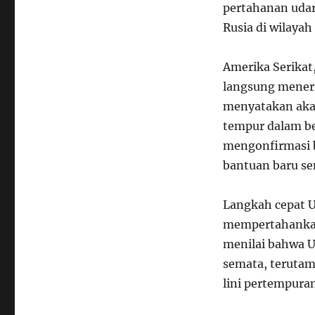
pertahanan udar
Rusia di wilayah
Amerika Serikat
langsung meneri
menyatakan aka
tempur dalam be
mengonfirmasi 
bantuan baru sen
Langkah cepat U
mempertahankan
menilai bahwa Uk
semata, terutam
lini pertempuran