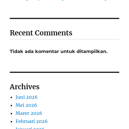
Recent Comments
Tidak ada komentar untuk ditampilkan.
Archives
Juni 2026
Mei 2026
Maret 2026
Februari 2026