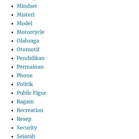
Mindset
Misteri
Model
Motorcycle
Olahraga
Otomotif
Pendidikan
Permainan
Phone
Politik
Public Figur
Ragam
Recreation
Resep
Security
Sejarah