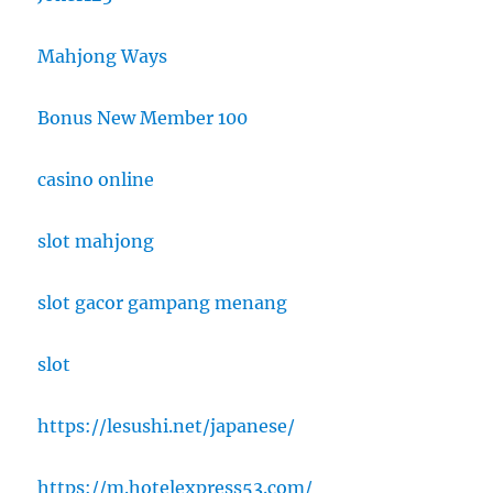
Mahjong Ways
Bonus New Member 100
casino online
slot mahjong
slot gacor gampang menang
slot
https://lesushi.net/japanese/
https://m.hotelexpress53.com/