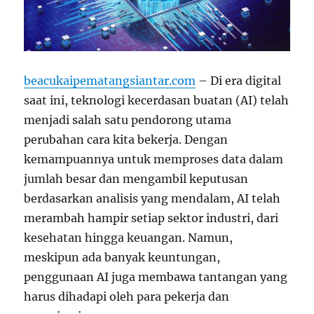
beacukaipematangsiantar.com
– Di era digital
saat ini, teknologi kecerdasan buatan (AI) telah
menjadi salah satu pendorong utama
perubahan cara kita bekerja. Dengan
kemampuannya untuk memproses data dalam
jumlah besar dan mengambil keputusan
berdasarkan analisis yang mendalam, AI telah
merambah hampir setiap sektor industri, dari
kesehatan hingga keuangan. Namun,
meskipun ada banyak keuntungan,
penggunaan AI juga membawa tantangan yang
harus dihadapi oleh para pekerja dan