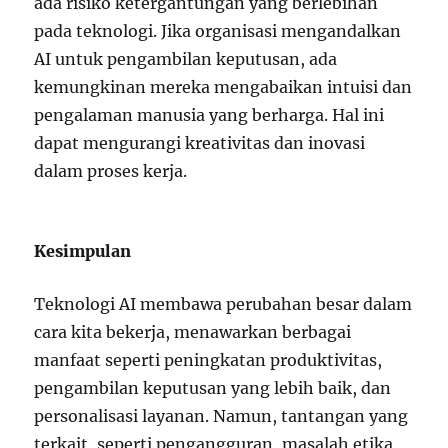
ada risiko ketergantungan yang berlebihan
pada teknologi. Jika organisasi mengandalkan
AI untuk pengambilan keputusan, ada
kemungkinan mereka mengabaikan intuisi dan
pengalaman manusia yang berharga. Hal ini
dapat mengurangi kreativitas dan inovasi
dalam proses kerja.
Kesimpulan
Teknologi AI membawa perubahan besar dalam
cara kita bekerja, menawarkan berbagai
manfaat seperti peningkatan produktivitas,
pengambilan keputusan yang lebih baik, dan
personalisasi layanan. Namun, tantangan yang
terkait, seperti pengangguran, masalah etika,