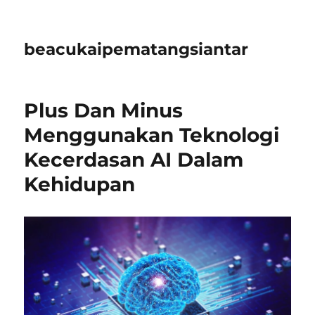
beacukaipematangsiantar
Plus Dan Minus
Menggunakan Teknologi
Kecerdasan AI Dalam
Kehidupan