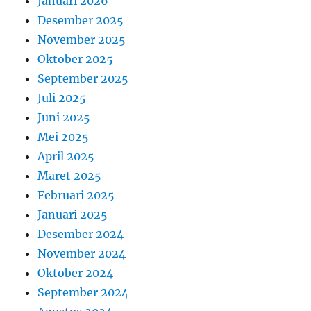
Januari 2026
Desember 2025
November 2025
Oktober 2025
September 2025
Juli 2025
Juni 2025
Mei 2025
April 2025
Maret 2025
Februari 2025
Januari 2025
Desember 2024
November 2024
Oktober 2024
September 2024