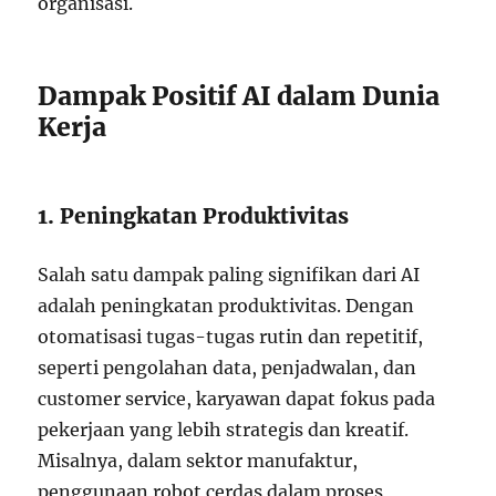
organisasi.
Dampak Positif AI dalam Dunia
Kerja
1. Peningkatan Produktivitas
Salah satu dampak paling signifikan dari AI
adalah peningkatan produktivitas. Dengan
otomatisasi tugas-tugas rutin dan repetitif,
seperti pengolahan data, penjadwalan, dan
customer service, karyawan dapat fokus pada
pekerjaan yang lebih strategis dan kreatif.
Misalnya, dalam sektor manufaktur,
penggunaan robot cerdas dalam proses