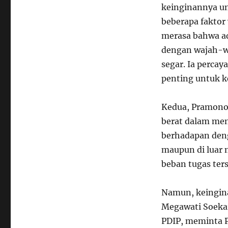
keinginannya un
beberapa faktor
merasa bahwa a
dengan wajah-wa
segar. Ia perca
penting untuk 
Kedua, Pramono
berat dalam menj
berhadapan deng
maupun di luar 
beban tugas ter
Namun, keingin
Megawati Soeka
PDIP, meminta P