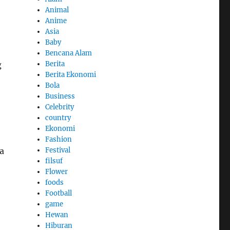
Animal
o
Anime
Asia
Baby
Bencana Alam
g
Berita
Berita Ekonomi
Bola
Business
Celebrity
country
Ekonomi
Fashion
a
Festival
filsuf
Flower
foods
Football
game
Hewan
Hiburan