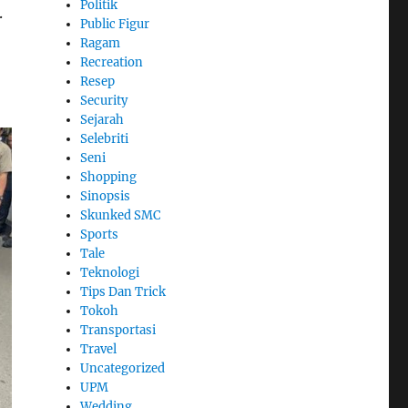
Politik
.
Public Figur
Ragam
Recreation
Resep
Security
Sejarah
Selebriti
Seni
Shopping
Sinopsis
Skunked SMC
Sports
Tale
Teknologi
Tips Dan Trick
Tokoh
Transportasi
Travel
Uncategorized
UPM
Wedding