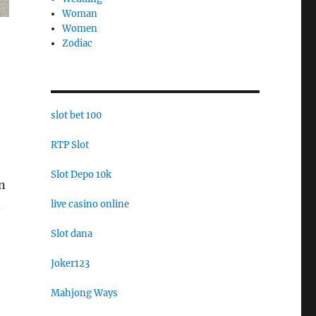
Woman
Women
Zodiac
slot bet 100
RTP Slot
Slot Depo 10k
n
n
live casino online
Slot dana
Joker123
Mahjong Ways