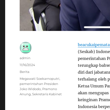
beacukaipemata
(Seskab) Indone
Author
admin
pemerintahan Pr
Posted
11/16/2024
terungkap bahw
on
Categories
Berita
diri dari jabat
Tags
Megawati Soekarnoputri
,
terhalang oleh 
pemerintahan Presiden
Ketua Umum Part
Joko Widodo
,
Pramono
akan mengupas le
Anung
,
Sekretaris Kabinet
keinginan Pramo
Indonesia berpe