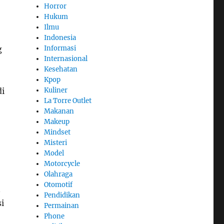
Horror
Hukum
Ilmu
Indonesia
g
Informasi
Internasional
Kesehatan
Kpop
di
Kuliner
La Torre Outlet
Makanan
Makeup
Mindset
Misteri
Model
Motorcycle
Olahraga
Otomotif
n
Pendidikan
i
Permainan
Phone