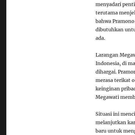
menyadari penti
terutama menje
bahwa Pramono 
dibutuhkan unt
ada.
Larangan Megawa
Indonesia, di m
dihargai. Pramon
merasa terikat 
keinginan priba
Megawati membu
Situasi ini menc
melanjutkan ka
baru untuk menga