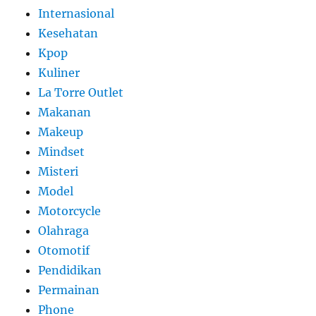
Internasional
Kesehatan
Kpop
Kuliner
La Torre Outlet
Makanan
Makeup
Mindset
Misteri
Model
Motorcycle
Olahraga
Otomotif
Pendidikan
Permainan
Phone