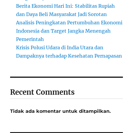
Berita Ekonomi Hari Ini: Stabilitas Rupiah
dan Daya Beli Masyarakat Jadi Sorotan
Analisis Peningkatan Pertumbuhan Ekonomi
Indonesia dan Target Jangka Menengah
Pemerintah
Krisis Polusi Udara di India Utara dan
Dampaknya terhadap Kesehatan Pernapasan
Recent Comments
Tidak ada komentar untuk ditampilkan.