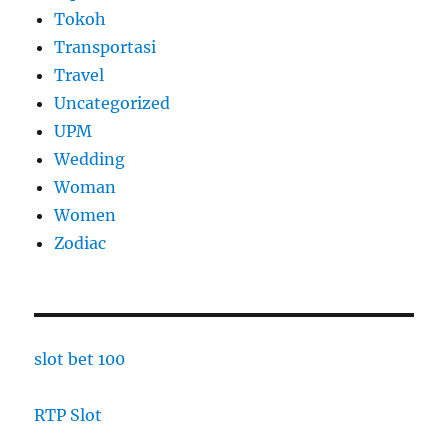
Tokoh
Transportasi
Travel
Uncategorized
UPM
Wedding
Woman
Women
Zodiac
slot bet 100
RTP Slot