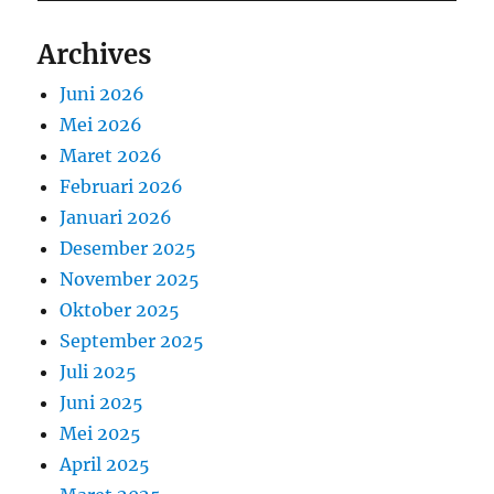
Archives
Juni 2026
Mei 2026
Maret 2026
Februari 2026
Januari 2026
Desember 2025
November 2025
Oktober 2025
September 2025
Juli 2025
Juni 2025
Mei 2025
April 2025