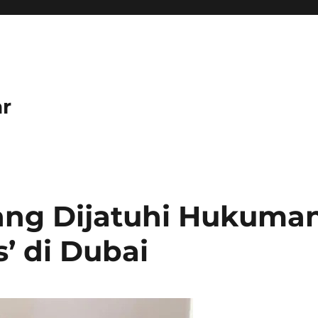
r
ang Dijatuhi Hukuma
’ di Dubai