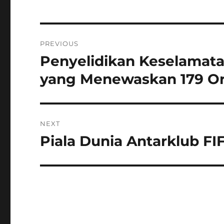
Navigasi
PREVIOUS
pos
Penyelidikan Keselamat
Previous
post:
yang Menewaskan 179 O
NEXT
Piala Dunia Antarklub FI
Next
post: