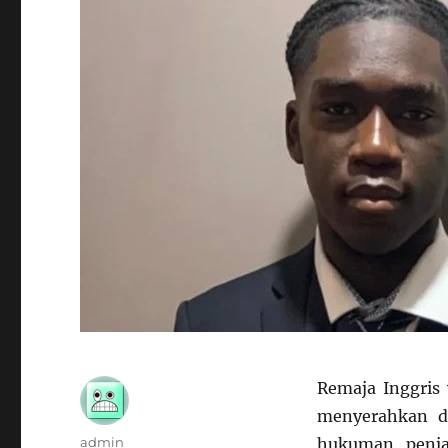
Remaja Inggris
menyerahkan d
Author
admin
hukuman penja