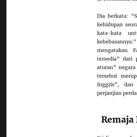
Dia berkata: “
kehidupan seor
kata-kata un
kebebasannya.”
mengatakan F
tersedia” dari
aturan” negara
tersebut meru
Inggris”, dan
perjanjian perd
Remaja 