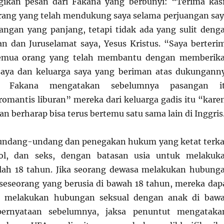
gikan pesan dari Fakana yang berbunyi: “Terima kas
ang yang telah mendukung saya selama perjuangan say
uangan yang panjang, tetapi tidak ada yang sulit deng
 dan Juruselamat saya, Yesus Kristus. “Saya berteri
semua orang yang telah membantu dengan memberik
saya dan keluarga saya yang beriman atas dukungann
” Fakana mengatakan sebelumnya pasangan i
omantis liburan” mereka dari keluarga gadis itu “kare
n berharap bisa terus bertemu satu sama lain di Inggris
 undang-undang dan penegakan hukum yang ketat terka
hol, dan seks, dengan batasan usia untuk melakuk
alah 18 tahun. Jika seorang dewasa melakukan hubung
seseorang yang berusia di bawah 18 tahun, mereka dap
na melakukan hubungan seksual dengan anak di baw
ernyataan sebelumnya, jaksa penuntut mengataka