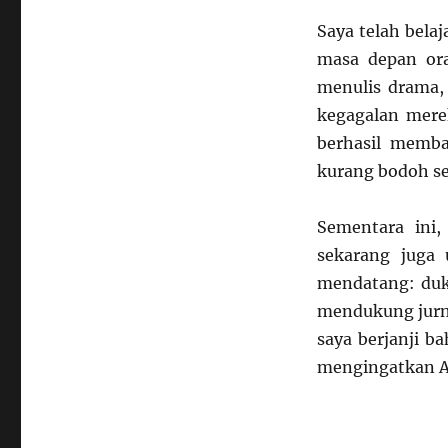
Saya telah bela
masa depan ora
menulis drama,
kegagalan merek
berhasil memb
kurang bodoh s
Sementara ini,
sekarang juga
mendatang: duk
mendukung jurna
saya berjanji b
mengingatkan An