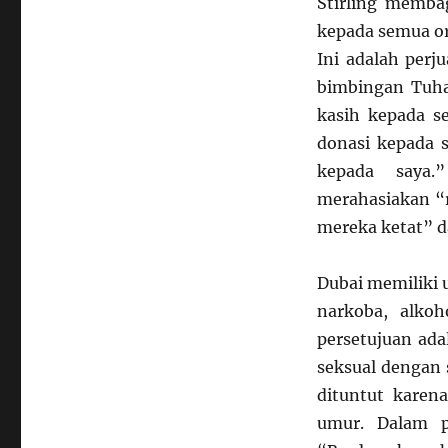
Stirling memba
kepada semua or
Ini adalah perj
bimbingan Tuhan
kasih kepada 
donasi kepada 
kepada saya.
merahasiakan “r
mereka ketat” da
Dubai memiliki
narkoba, alko
persetujuan ad
seksual dengan 
dituntut kare
umur. Dalam p