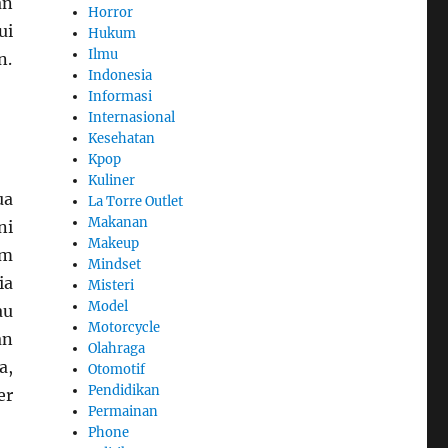
an
Horror
ui
Hukum
Ilmu
n.
Indonesia
Informasi
Internasional
Kesehatan
Kpop
Kuliner
ua
La Torre Outlet
Makanan
ni
Makeup
am
Mindset
ia
Misteri
Model
au
Motorcycle
an
Olahraga
a,
Otomotif
Pendidikan
er
Permainan
Phone