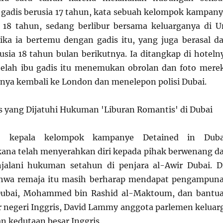
gadis berusia 17 tahun, kata sebuah kelompok kampany
 18 tahun, sedang berlibur bersama keluarganya di U
ika ia bertemu dengan gadis itu, yang juga berasal da
sia 18 tahun bulan berikutnya. Ia ditangkap di hoteln
telah ibu gadis itu menemukan obrolan dan foto mere
anya kembali ke London dan menelepon polisi Dubai.
g, kepala kelompok kampanye Detained in Duba
ana telah menyerahkan diri kepada pihak berwenang d
alani hukuman setahun di penjara al-Awir Dubai. D
ahwa remaja itu masih berharap mendapat pengampun
Dubai, Mohammed bin Rashid al-Maktoum, dan bantu
ar negeri Inggris, David Lammy anggota parlemen keluar
n kedutaan besar Inggris.