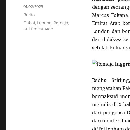
Posted
01/02/2025
dengan seorang 
on
Categories
Berita
Marcus Fakana,
Tags
Dubai
,
London
,
Remaja
,
Emirat Arab ket
Uni Emirat Arab
London dan beru
dan didakwa se
setelah keluarg
Radha Stirlin
mengatakan Fak
bermaksud menj
menulis di X b
dari penguasa 
dari menteri lu
di Tottenham da