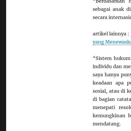
“Berdasarkan 
sebagai anak d
secara internas
artikel lainnya :
yang Menewaska
“Sistem hukum
individu dan me
saya hanya puny
keadaan apa p
sosial, atau di
di bagian cata
menepati reso
kemungkinan b
mendatang.