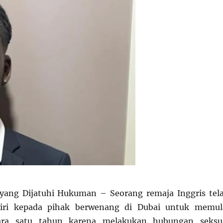
 yang Dijatuhi Hukuman – Seorang remaja Inggris tel
iri kepada pihak berwenang di Dubai untuk memul
ra satu tahun karena melakukan hubungan seksu