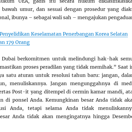
hukum UEA, gadis itu secara hukum diklasifikasik
i bawah umur, dan sesuai dengan prosedur yang diak
ional, ibunya – sebagai wali sah – mengajukan pengadua
Penyelidikan Keselamatan Penerbangan Korea Selatan
n 179 Orang
 Dubai berkomitmen untuk melindungi hak-hak sem
mastikan proses peradilan yang tidak memihak.” Saat i
a satu aturan untuk resolusi tahun baru: jangan, dal
un, menuliskannya. Jangan mengunggahnya di med
 kertas Post-it yang ditempel di cermin kamar mandi, at
tan di ponsel Anda. Kemungkinan besar Anda tidak ak
lusi Anda, tetapi selama Anda tidak menuliskanny
esar Anda tidak akan mengingatnya hingga Desemb