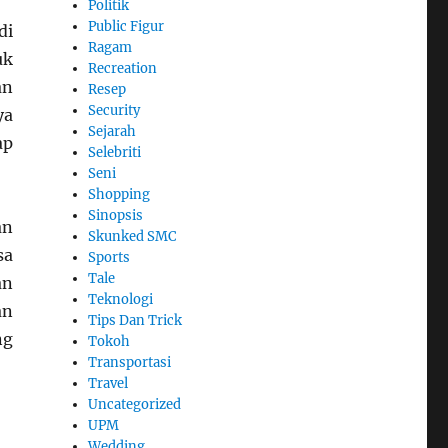
Politik
Public Figur
di
Ragam
uk
Recreation
an
Resep
Security
ya
Sejarah
ap
Selebriti
Seni
Shopping
Sinopsis
an
Skunked SMC
sa
Sports
Tale
an
Teknologi
an
Tips Dan Trick
ng
Tokoh
Transportasi
Travel
Uncategorized
UPM
Wedding