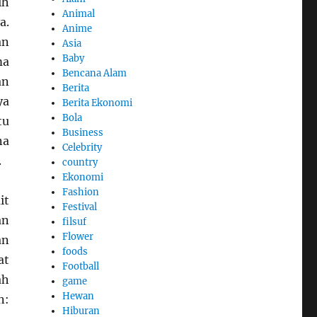
ih
Animal
a.
Anime
an
Asia
Baby
ma
Bencana Alam
an
Berita
ya
Berita Ekonomi
Bola
tu
Business
na
Celebrity
.
country
Ekonomi
Fashion
it
Festival
an
filsuf
Flower
an
foods
at
Football
ah
game
Hewan
n:
Hiburan