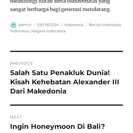
melindungi hutan serta biodiversitas yang
sangat berharga bagi generasi mendatang.
Author
Posted
Categories
Tags
admin
09/09/2024
Indonesia
Berita Indonesia
,
on
Indonesia
,
Negara Indonesia
Navigasi
PREVIOUS
pos
Salah Satu Penakluk Dunia!
Previous
post:
Kisah Kehebatan Alexander III
Dari Makedonia
NEXT
Ingin Honeymoon Di Bali?
Next