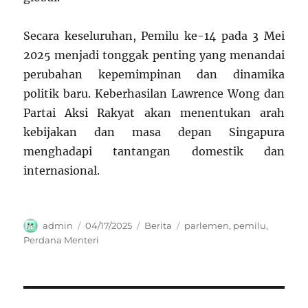
Secara keseluruhan, Pemilu ke-14 pada 3 Mei
2025 menjadi tonggak penting yang menandai
perubahan kepemimpinan dan dinamika
politik baru. Keberhasilan Lawrence Wong dan
Partai Aksi Rakyat akan menentukan arah
kebijakan dan masa depan Singapura
menghadapi tantangan domestik dan
internasional.
Author
Posted
Categories
Tags
admin
04/17/2025
Berita
parlemen
,
pemilu
,
on
Perdana Menteri
Navigasi