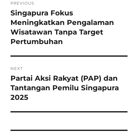
PREVIOUS
pos
Singapura Fokus
Previous
post:
Meningkatkan Pengalaman
Wisatawan Tanpa Target
Pertumbuhan
NEXT
Partai Aksi Rakyat (PAP) dan
Next
post:
Tantangan Pemilu Singapura
2025