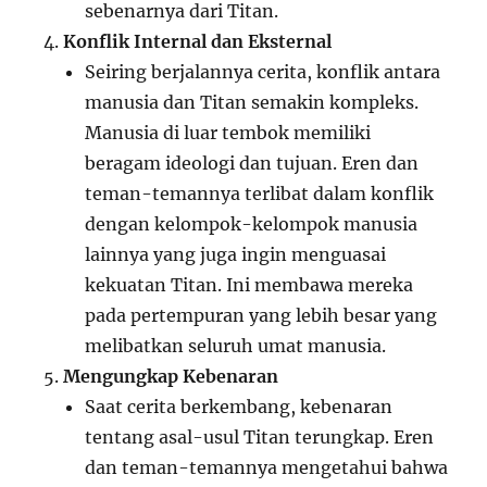
sebenarnya dari Titan.
Konflik Internal dan Eksternal
Seiring berjalannya cerita, konflik antara
manusia dan Titan semakin kompleks.
Manusia di luar tembok memiliki
beragam ideologi dan tujuan. Eren dan
teman-temannya terlibat dalam konflik
dengan kelompok-kelompok manusia
lainnya yang juga ingin menguasai
kekuatan Titan. Ini membawa mereka
pada pertempuran yang lebih besar yang
melibatkan seluruh umat manusia.
Mengungkap Kebenaran
Saat cerita berkembang, kebenaran
tentang asal-usul Titan terungkap. Eren
dan teman-temannya mengetahui bahwa