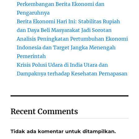
Perkembangan Berita Ekonomi dan
Pengaruhnya
Berita Ekonomi Hari Ini: Stabilitas Rupiah
dan Daya Beli Masyarakat Jadi Sorotan
Analisis Peningkatan Pertumbuhan Ekonomi
Indonesia dan Target Jangka Menengah
Pemerintah
Krisis Polusi Udara di India Utara dan
Dampaknya terhadap Kesehatan Pernapasan
Recent Comments
Tidak ada komentar untuk ditampilkan.