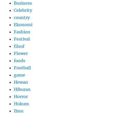
Business
Celebrity
country
Ekonomi
Fashion
Festival
filsuf
Flower
foods
Football
game
Hewan
Hiburan
Horror
Hukum
Ilmu