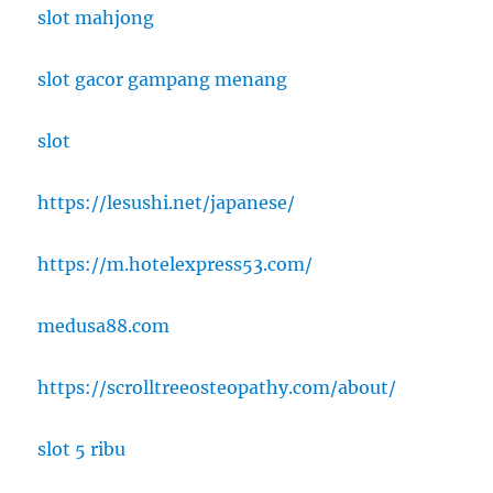
slot mahjong
slot gacor gampang menang
slot
https://lesushi.net/japanese/
https://m.hotelexpress53.com/
medusa88.com
https://scrolltreeosteopathy.com/about/
slot 5 ribu