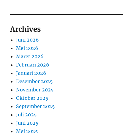
Archives
Juni 2026
Mei 2026
Maret 2026
Februari 2026
Januari 2026
Desember 2025
November 2025
Oktober 2025
September 2025
Juli 2025
Juni 2025
Mei 2025