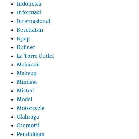
Indonesia
Informasi
Internasional
Kesehatan
Kpop
Kuliner
La Torre Outlet
Makanan
Makeup
Mindset
Misteri
Model
Motorcycle
Olahraga
Otomotif
Pendidikan