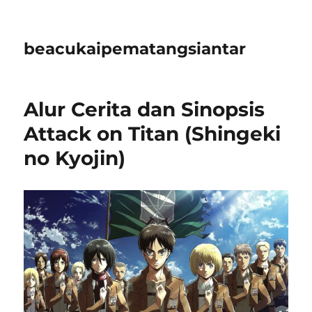
beacukaipematangsiantar
Alur Cerita dan Sinopsis
Attack on Titan (Shingeki
no Kyojin)