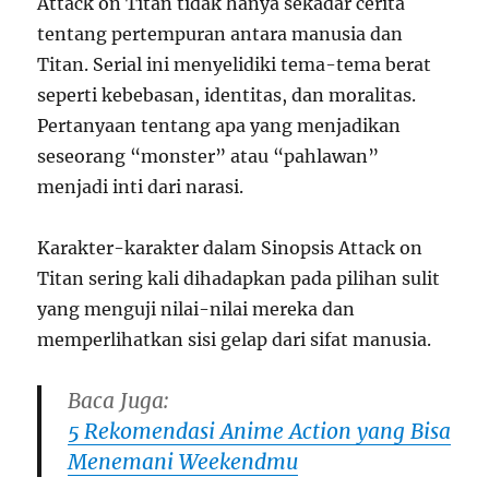
Attack on Titan tidak hanya sekadar cerita
tentang pertempuran antara manusia dan
Titan. Serial ini menyelidiki tema-tema berat
seperti kebebasan, identitas, dan moralitas.
Pertanyaan tentang apa yang menjadikan
seseorang “monster” atau “pahlawan”
menjadi inti dari narasi.
Karakter-karakter dalam Sinopsis Attack on
Titan sering kali dihadapkan pada pilihan sulit
yang menguji nilai-nilai mereka dan
memperlihatkan sisi gelap dari sifat manusia.
Baca Juga:
5 Rekomendasi Anime Action yang Bisa
Menemani Weekendmu