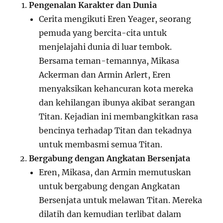
Pengenalan Karakter dan Dunia
Cerita mengikuti Eren Yeager, seorang
pemuda yang bercita-cita untuk
menjelajahi dunia di luar tembok.
Bersama teman-temannya, Mikasa
Ackerman dan Armin Arlert, Eren
menyaksikan kehancuran kota mereka
dan kehilangan ibunya akibat serangan
Titan. Kejadian ini membangkitkan rasa
bencinya terhadap Titan dan tekadnya
untuk membasmi semua Titan.
Bergabung dengan Angkatan Bersenjata
Eren, Mikasa, dan Armin memutuskan
untuk bergabung dengan Angkatan
Bersenjata untuk melawan Titan. Mereka
dilatih dan kemudian terlibat dalam