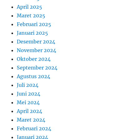
April 2025
Maret 2025
Februari 2025
Januari 2025
Desember 2024
November 2024
Oktober 2024
September 2024
Agustus 2024
Juli 2024
Juni 2024
Mei 2024
April 2024
Maret 2024
Februari 2024
Januari 2024